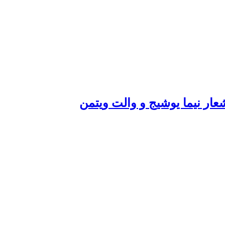
عار نیما یوشیج و والت ویتمن