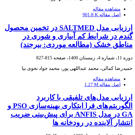
مشاهده مقاله
اصل مقاله
901.8 K
ارزیابی مدل SALTMED در تخمین محصول
گندم در شرایط کم آبیاری و شوری در
مناطق خشک (مطالعه موردی: بیرجند)
دوره 11، شماره 4، زمستان 1400، صفحه
815-827
حمیدرضا کمالی، محمد عبداللهی پور، محمد جواد نحوی نیا
مشاهده مقاله
اصل مقاله
1.27 M
ارزیابی مدل‌‎های تلفیقی با کاربرد
الگوریتم‌های‎ ‎فرا ابتکاری بهینه‌سازی ‏PSO‏ و
‏GA‏ در مدل ‏ANFIS‏ برای پیش‌بینی ضریب
انتشار ‏آلاینده در رودخانه‎ ها