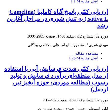
اصل مقاله
1.1 M
ارزیابی کمّی پاسخ گیاه کاملینا (Camelina
sativa L.) به تنش شوری در مراحل آغازین
رشد
دوره 52، شماره 12، اسفند 1400، صفحه
2985-3000
مهدی همایی*، منصوره بایرام، علی مختصی بیدگلی
مشاهده مقاله
اصل مقاله
1.76 M
ارزیابی کمّی شدت فرسایش آبی با استفاده
از مدل منطقه‌ای برآورد فرسایش و تولید
رسوب (مطالعه موردی: حوزه آبخیز نیر،
اردبیل)
دوره 67، شماره 3، 1393، صفحه
407-417
اباذر اسمعلی، حسن احمدی، محمد طهمورث