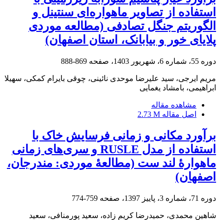
استفاده از تصاویر ماهواره‌ای سنتینل و
الگوریتم جنگل تصادفی (مطالعه موردی
پلایای خور و بیابانک، استان اصفهان)
دوره 55، شماره 6، شهریور 1403، صفحه
869-888
مریم ایرجی، سید علیرضا موحدی نائینی، چوقی بایرام کمکی، سهیلا
ابراهیمی، بامشاد یغمایی
مشاهده مقاله
اصل مقاله
2.73 M
برآورد مکانی و زمانی فرسایش خاک با
استفاده از مدل RUSLE و سری‌های زمانی
ماهوارۀ لند ست (مطالعۀ موردی: مندرجان،
اصفهان)
دوره 71، شماره 3، پاییز 1397، صفحه
759-774
شاهین محمدی، حمیدرضا کریم زاده، سعید پورمنافی، سعید