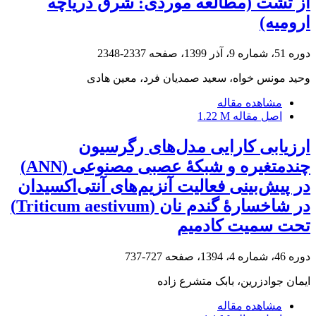
از تشت (مطالعه موردی: شرق دریاچه
ارومیه)
دوره 51، شماره 9، آذر 1399، صفحه
2337-2348
وحید مونس خواه، سعید صمدیان فرد، معین هادی
مشاهده مقاله
اصل مقاله
1.22 M
ارزیابی کارایی مدل‌های رگرسیون
چند‌متغیره و شبکۀ عصبی مصنوعی (ANN)
در پیش‌بینی فعالیت آنزیم‌های آنتی‌اکسیدان
در شاخسارۀ گندم نان (Triticum aestivum)
تحت سمیت کادمیم
دوره 46، شماره 4، 1394، صفحه
727-737
ایمان جوادزرین، بابک متشرع زاده
مشاهده مقاله