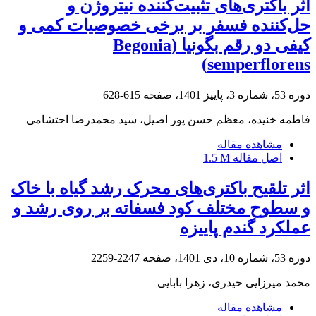
اثر باکتری‌های تثبیت‌کننده نیتروژن و
حل‌کننده فسفر بر برخی خصوصیات کمی و
کیفی دو رقم ‏بگونیا (‏Begonia
semperflorens‏)‏
دوره 53، شماره 3، پاییز 1401، صفحه
615-628
فاطمه خنیده، معظم حسن پور اصیل، سید محمدرضا احتشامی
مشاهده مقاله
اصل مقاله
1.5 M
اثر تلقیح باکتری‌های محرک رشد گیاه با خاک
و سطوح مختلف کود فسفاته بر روی رشد و
عملکرد گندم پاییزه
دوره 53، شماره 10، دی 1401، صفحه
2247-2259
محمد میرزایی حیدری، زهرا بابایی
مشاهده مقاله