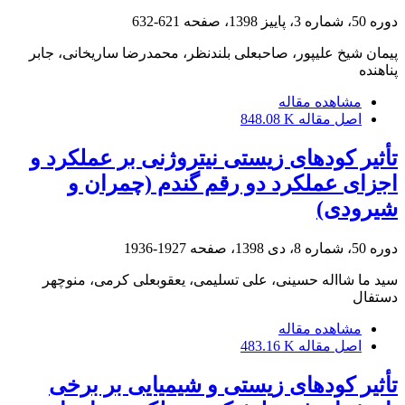
دوره 50، شماره 3، پاییز 1398، صفحه
621-632
پیمان شیخ علیپور، صاحبعلی بلندنظر، محمدرضا ساریخانی، جابر
پناهنده
مشاهده مقاله
اصل مقاله
848.08 K
تأثیر کود‌های زیستی نیتروژنی بر عملکرد و
اجزای عملکرد دو رقم گندم (چمران و
شیرودی)
دوره 50، شماره 8، دی 1398، صفحه
1927-1936
سید ما شااله حسینی، علی تسلیمی، یعقوبعلی کرمی، منوچهر
دستفال
مشاهده مقاله
اصل مقاله
483.16 K
تأثیر کودهای زیستی و شیمیایی بر برخی