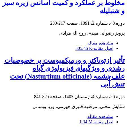
مخلوط بر عملکرد و کمیت اسانس زیره سبز
و شنبلیله
دوره 43، شماره 2، 1391، صفحه
217-230
پرویز رضوانی مقدم، روح اله مرادی
مشاهده مقاله
اصل مقاله
505.46 K
تأثیر ازتوباکتر و ورمی‏کمپوست بر خصوصیات
رشدی و ویژگی‏های فیزیولوژی گیاه
علف‌چشمه (Nasturtium officinale) تحت
تنش آبی
دوره 26، شماره 4، زمستان 1403، صفحه
825-841
ستایش محبی، مرضیه قنبری جهرمی، وریا ویسانی
مشاهده مقاله
اصل مقاله
1.34 M