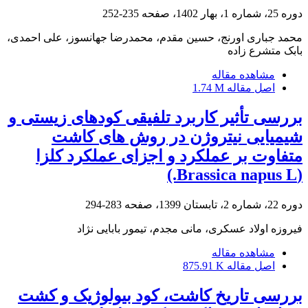
دوره 25، شماره 1، بهار 1402، صفحه
235-252
محمد جباری اورنج، حسین مقدم، محمدرضا جهانسوز، علی احمدی،
بابک متشرع زاده
مشاهده مقاله
اصل مقاله
1.74 M
بررسی تأثیر کاربرد تلفیقی کودهای زیستی و
شیمیایی نیتروژن در روش های کاشت
متفاوت بر عملکرد و اجزای عملکرد کلزا
(Brassica napus L.)
دوره 22، شماره 2، تابستان 1399، صفحه
283-294
فیروزه اولاد عسکری، مانی مجدم، تیمور بابایی نژاد
مشاهده مقاله
اصل مقاله
875.91 K
بررسی تاریخ‏ کاشت، کود بیولوژیک و کشت