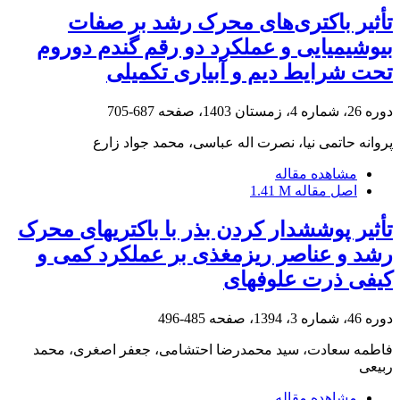
تأثیر باکتری‌های محرک رشد بر صفات
بیوشیمیایی و عملکرد دو رقم گندم دوروم
تحت شرایط دیم و آبیاری تکمیلی
دوره 26، شماره 4، زمستان 1403، صفحه
687-705
پروانه حاتمی نیا، نصرت اله عباسی، محمد جواد زارع
مشاهده مقاله
اصل مقاله
1.41 M
تأثیر پوششدار کردن بذر با باکتریهای محرک
رشد و عناصر ریزمغذی بر عملکرد کمی و
کیفی ذرت علوفهای
دوره 46، شماره 3، 1394، صفحه
485-496
فاطمه سعادت، سید محمدرضا احتشامی، جعفر اصغری، محمد
ربیعی
مشاهده مقاله