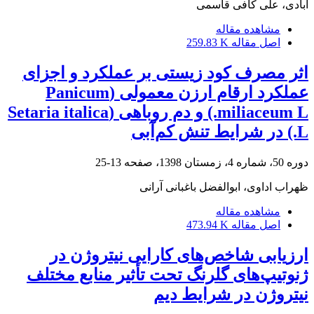
آبادی، علی کافی قاسمی
مشاهده مقاله
اصل مقاله
259.83 K
اثر مصرف کود زیستی بر عملکرد و اجزای
عملکرد ارقام ارزن معمولی (Panicum
miliaceum L.) و دم روباهی (Setaria italica
L.) در شرایط تنش کم‌آبی
دوره 50، شماره 4، زمستان 1398، صفحه
13-25
ظهراب اداوی، ابوالفضل باغبانی آرانی
مشاهده مقاله
اصل مقاله
473.94 K
ارزیابی شاخص‌های کارایی نیتروژن در
ژنوتیپ‌های گلرنگ تحت تأثیر منابع مختلف
نیتروژن در شرایط دیم