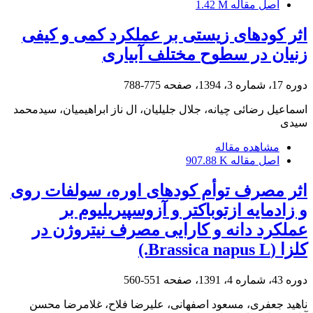
اصل مقاله
1.42 M
اثر کودهای زیستی بر عملکرد کمی و کیفی
زنیان در سطوح مختلف آبیاری
دوره 17، شماره 3، 1394، صفحه
775-788
اسماعیل رضائی چیانه، جلال جلیلیان، ال ناز ابراهیمیان، سیدمحمد
سیدی
مشاهده مقاله
اصل مقاله
907.88 K
اثر مصرف توأم کودهای اوره، سولفات روی
و زادمایه ازتوباکتر و آزوسپیریلیوم بر
عملکرد دانه و کارایی مصرف نیتروژن در
کلزا (Brassica napus L.)
دوره 43، شماره 4، 1391، صفحه
551-560
ناهید جعفری، مسعود اصفهانی، علیرضا فلاح، غلامرضا محسن