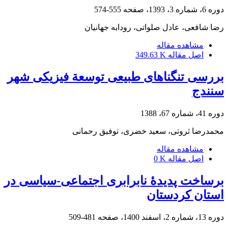
دوره 6، شماره 3، 1393، صفحه
555-574
رضا شافعی، عادل صلواتی، رودابه جهانیان
مشاهده مقاله
اصل مقاله
349.63 K
بررسی تنگناهای طبیعی توسعة فیزیکی شهر
سنندج
دوره 41، شماره 67، 1388
محمدرضا ثروتی، سعید خضری، توفیق رحمانی
مشاهده مقاله
اصل مقاله
0 K
برساخت پدیدۀ نابرابری اجتماعی-سیاسی در
استان کردستان
دوره 13، شماره 2، اسفند 1400، صفحه
481-509