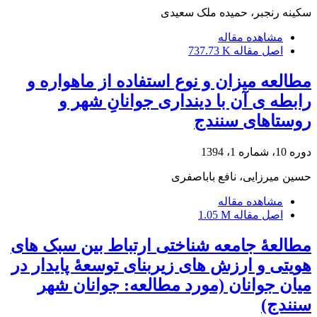
سکینه رنجبر، حمیده ملک سعیدی
مشاهده مقاله
اصل مقاله
737.73 K
مطالعه میزان و نوع استفاده از ماهواره و
رابطه ی آن با دینداری جوانانِ شهر و
روستاهای سنندج
دوره 10، شماره 1، 1394
حسین میرزایی، نافع باباصفری
مشاهده مقاله
اصل مقاله
1.05 M
مطالعۀ جامعه شناختی ارتباط بین سبک های
هویتی و ارزش های زیربنای توسعۀ پایدار در
میان جوانان (مورد مطالعه: جوانان شهر
سنندج)