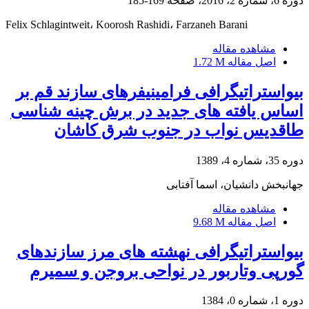
دوره 6، شماره 2، 2016، صفحه
169-185
Felix Schlagintweit، Koorosh Rashidi، Farzaneh Barani
مشاهده مقاله
اصل مقاله
1.72 M
بیواستراتیگرافی فرامینیفرهای سازند قم بر
اساس یافته های جدید در برش چینه شناسی
طاقدیس نواب در جنوب شرق کاشان
دوره 35، شماره 4، 1389
جهانبخش دانشیان، اسما آفتابی
مشاهده مقاله
اصل مقاله
9.68 M
بیواستراتیگرافی نهشته های مرز سازندهای
گورپی وتاربور در نواحی بروجن و سمیرم
دوره 1، شماره 0، 1384