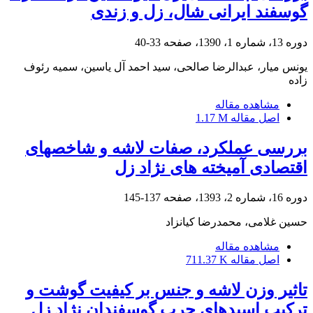
گوسفند ایرانی شال، زل و زندی
دوره 13، شماره 1، 1390، صفحه
33-40
یونس میار، عبدالرضا صالحی، سید احمد آل یاسین، سمیه رئوف
زاده
مشاهده مقاله
اصل مقاله
1.17 M
بررسی عملکرد، صفات لاشه و شاخص‏های
اقتصادی آمیخته‏ های نژاد زل
دوره 16، شماره 2، 1393، صفحه
137-145
حسین غلامی، محمدرضا کیانزاد
مشاهده مقاله
اصل مقاله
711.37 K
تاثیر وزن لاشه و جنس بر کیفیت گوشت و
ترکیب اسیدهای چرب گوسفندان نژاد زل