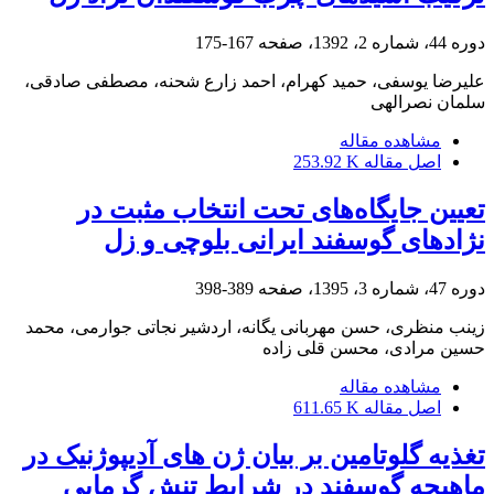
دوره 44، شماره 2، 1392، صفحه
167-175
علیرضا یوسفی، حمید کهرام، احمد زارع شحنه، مصطفی صادقی،
سلمان نصرالهی
مشاهده مقاله
اصل مقاله
253.92 K
تعیین جایگاه‌های تحت انتخاب مثبت در
نژادهای گوسفند ایرانی بلوچی و زل
دوره 47، شماره 3، 1395، صفحه
389-398
زینب منظری، حسن مهربانی یگانه، اردشیر نجاتی جوارمی، محمد
حسین مرادی، محسن قلی زاده
مشاهده مقاله
اصل مقاله
611.65 K
تغذیه گلوتامین بر بیان ژن های آدیپوژنیک در
ماهیچه گوسفند در شرایط تنش گرمایی