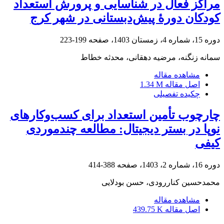
مراکز فعال در شناسایی و پرورش استعداد
کودکان دورۀ پیش‌دبستانی در شهر کرج
دوره 15، شماره 4، زمستان 1403، صفحه
199-223
سمانه زنگنه، مرضیه دهقانی، محدثه خطاط
مشاهده مقاله
اصل مقاله
1.34 M
چکیده تفصیلی
چارچوب تأمین استعداد برای کسب‌وکارهای
نوپا در بستر دیجیتال: مطالعه چندموردی
کیفی
دوره 16، شماره 2، 1403، صفحه
388-414
محمدحسین کناررودی، حسن بودلایی
مشاهده مقاله
اصل مقاله
439.75 K