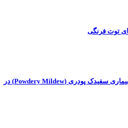
ای توت فرنگی
بررسی تنوع ژنتیکی و گروه‌بندی ژنوتیپ‌های جو(Hordeum vulgare L.) از لحاظ مقاومت به بیماری سفیدک پودری (Powdery Mildew) در