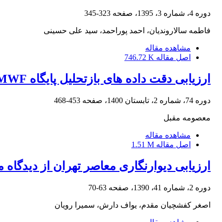
دوره 4، شماره 3، 1395، صفحه
323-345
فاطمه سالاروندیان، احمد پوراحمد، سید علی حسینی
مشاهده مقاله
اصل مقاله
746.72 K
ارزیابی دقت داده های بازتحلیل پایگاه ECMWF در برآورد تغییرات دمای عمق های مختلف خاک (مطالعه موردی: شهر تهران)
دوره 74، شماره 2، تابستان 1400، صفحه
453-468
معصومه مقبل
مشاهده مقاله
اصل مقاله
1.51 M
ارزیابی دیوارنگاری معاصر تهران از دیدگاه
دوره 2، شماره 41، 1390، صفحه
63-70
اصغر کفشچیان مقدم، یواف دارش، سمیرا رویان