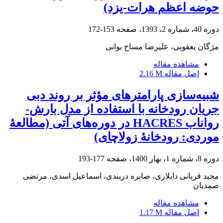
حوضه اعظم هرات-یزد)
دوره 40، شماره 2، 1393، صفحه
153-172
مژگان یعقوبی، علیرضا مساح بوانی
مشاهده مقاله
اصل مقاله
2.16 M
شبیه‌سازی پارامترهای مؤثر بر روند دبی
جریان رودخانه با استفاده از مدل بارش-
رواناب HACRES در دوره‌های آتی (مطالعۀ
موردی: رودخانۀ زولاچای)
دوره 8، شماره 1، بهار 1400، صفحه
177-193
مجید قربانی دایلاری، صابره دربندی، اسماعیل اسدی، مرتضی
صمدیان
مشاهده مقاله
اصل مقاله
1.17 M