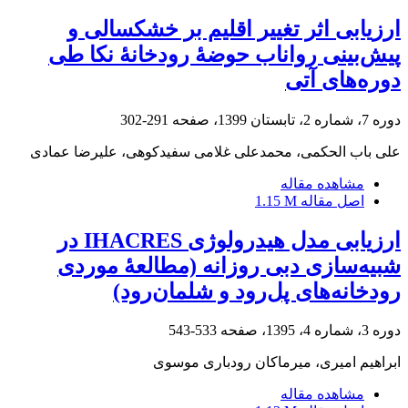
ارزیابی اثر تغییر اقلیم بر خشکسالی و
پیش‌بینی رواناب حوضۀ رودخانۀ نکا طی
دوره‌های آتی
دوره 7، شماره 2، تابستان 1399، صفحه
291-302
علی باب الحکمی، محمدعلی غلامی سفیدکوهی، علیرضا عمادی
مشاهده مقاله
اصل مقاله
1.15 M
ارزیابی مدل هیدرولوژی IHACRES در
شبیه‌سازی دبی روزانه ‌(مطالعۀ موردی
رودخانه‌های پل‌رود و شلمان‌رود)
دوره 3، شماره 4، 1395، صفحه
533-543
ابراهیم امیری، میرماکان رودباری موسوی
مشاهده مقاله