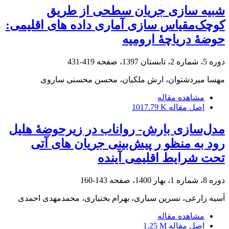
شبیه‏ سازی جریان سطحی از طریق
کوچک‌مقیاس‏ سازی آماری داده ‏های اقلیمی:
حوضۀ دریاچۀ‏ ارومیه
دوره 5، شماره 2، تابستان 1397، صفحه
419-431
مهسا میردشتوان، ارش ملکیان، محسن محسنی ساروی
مشاهده مقاله
اصل مقاله
1017.79 K
مدل‌سازی بارش- رواناب در زیرحوضۀ هلیل
رود به منظو ر پیش‌بینی جریان های آتی
تحت شرایط اقلیمی آینده
دوره 8، شماره 1، بهار 1400، صفحه
143-160
آسیه زارعی، نسرین سیاری، بهرام بختیاری، محمدمهدی احمدی
مشاهده مقاله
اصل مقاله
1.25 M