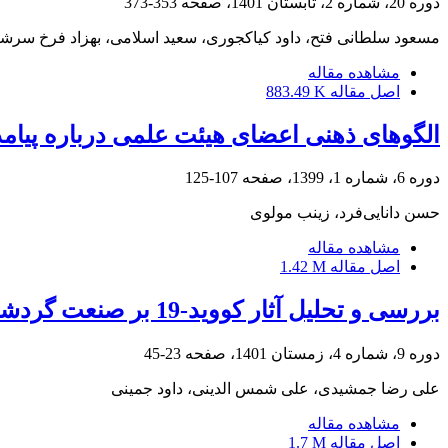
دوره 20، شماره 2، تابستان 1401، صفحه
353-373
مسعود سلطانی فتح، داود کیاکجوری، سعید اسلامی، بهزاد فرخ سر
مشاهده مقاله
اصل مقاله
883.49 K
الگوهای ذهنی اعضای هیئت علمی درباره پیا
دوره 6، شماره 1، 1399، صفحه
107-125
حسن دانایی‌فرد، زینب مولوی
مشاهده مقاله
اصل مقاله
1.42 M
بررسی و تحلیل آثار کووید-19 بر صنعت گردشگری در فضاهای پیراشهری مطالعه موردی: شهر جوانرود
دوره 9، شماره 4، زمستان 1401، صفحه
23-45
علی رضا جمشیدی، علی شمس الدینی، داود جمینی
مشاهده مقاله
اصل مقاله
1.7 M