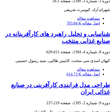
دوره 3، شماره 3، 1390، صفحه
1-18
شهرام آزاد، کیومرث شریفی
مشاهده مقاله
اصل مقاله
703.84 K
شناسایی و تحلیل راهبرد های کارآفرینانه در
صنایع غذایی منتخب
دوره 8، شماره 4، 1394، صفحه
611-629
کیهان اسدی سی سخت، کامبیز طالبی، سید رسول حسینی
مشاهده مقاله
اصل مقاله
614.73 K
طراحی مدل فرایندی کارآفرینی در صنایع
غذائی ایران
دوره 9، شماره 2، 1395، صفحه
219-237
حسین خنیفر، محمدحسین رحمتی، علی لاهوتیان