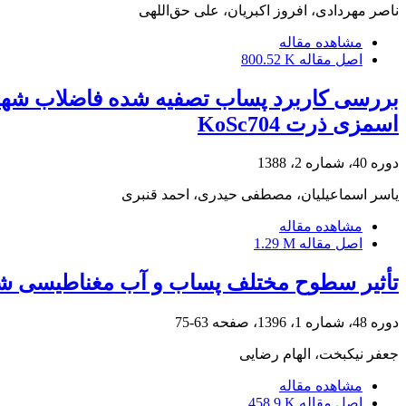
ناصر مهردادی، افروز اکبریان، علی حق‌اللهی
مشاهده مقاله
اصل مقاله
800.52 K
بررسی کاربرد پساب تصفیه شده فاضلاب شهر زا
اسمزی ذرت KoSc704
دوره 40، شماره 2، 1388
یاسر اسماعیلیان، مصطفی حیدری، احمد قنبری
مشاهده مقاله
اصل مقاله
1.29 M
تأثیر سطوح مختلف پساب و آب مغناطیسی شد
دوره 48، شماره 1، 1396، صفحه
63-75
جعفر نیکبخت، الهام رضایی
مشاهده مقاله
اصل مقاله
458.9 K