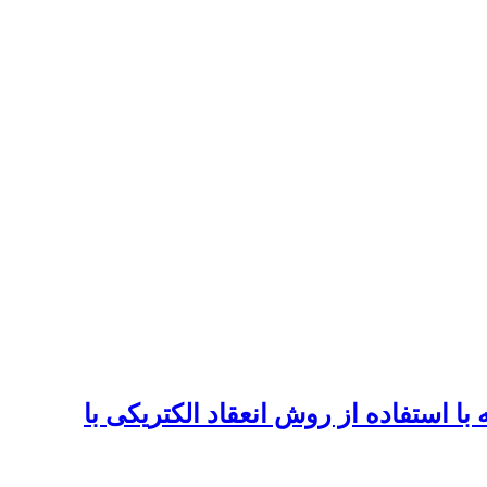
فات، نیترات و COD از پساب رختشوی‌خانه با استفاده از روش انعقاد الکتریکی با