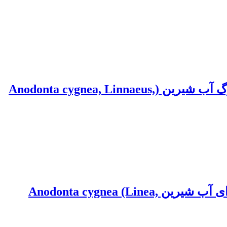
بررسی آثار کوتاه‌مدت و بلندمدت دیازینون بر فعالیت کولین استرازی در بافت‌های صدف بزرگ آب شیرین (Anodonta cygnea, Linnaeus,
بررسی الگوی انباشتگی زیستی فلز سنگین مس در بافت های جبه، پا و آبشش صدف دوکفه ای آب شیرین Anodonta cygnea (Linea,