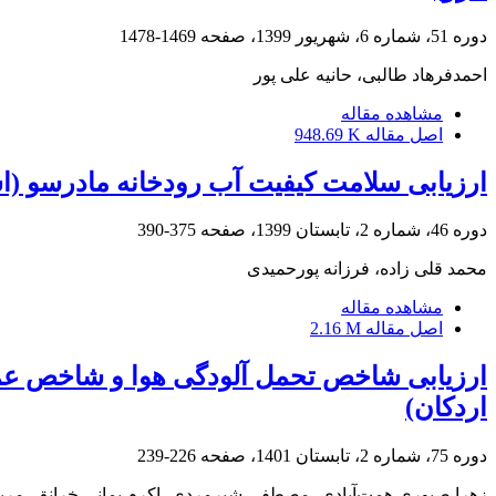
دوره 51، شماره 6، شهریور 1399، صفحه
1469-1478
احمدفرهاد طالبی، حانیه علی پور
مشاهده مقاله
اصل مقاله
948.69 K
ارزیابی سلامت کیفیت آب رودخانه مادرسو (اس
دوره 46، شماره 2، تابستان 1399، صفحه
375-390
محمد قلی زاده، فرزانه پورحمیدی
مشاهده مقاله
اصل مقاله
2.16 M
ارزیابی شاخص تحمل آلودگی هوا و شاخص عملک
اردکان)
دوره 75، شماره 2، تابستان 1401، صفحه
226-239
زهرا صبوری همت‌آبادی، مصطفی شیرمردی، اکرم بمانی خرانق، مریم 