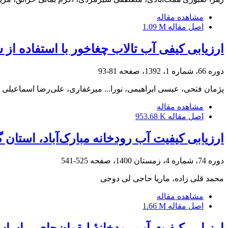
مشاهده مقاله
اصل مقاله
1.09 M
ارزیابی کیفی آب تالاب چغاخور با استفاده از شاخص‌های
دوره 66، شماره 1، 1392، صفحه
81-93
پژمان فتحی، عیسی ابراهیمی، نورا... میرغفاری، علی‌رضا اسماعیلی
مشاهده مقاله
اصل مقاله
953.68 K
ارزیابی کیفیت آب رودخانه مبارک‌آباد، استا
دوره 74، شماره 4، زمستان 1400، صفحه
525-541
محمد قلی زاده، ماریا حاجی لی دوجی
مشاهده مقاله
اصل مقاله
1.66 M
ارزیابی کیفیت آب رودخانۀ لیقوان‌چای برا