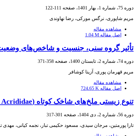
دوره 75، شماره 1، بهار 1401، صفحه
111-122
مریم شاپوری، نرگس مورکی، رضا نهاوندی
مشاهده مقاله
اصل مقاله
1.04 M
تأثیر گروه سنی، جنسیت و شاخص‌های وضعیت
دوره 74، شماره 2، تابستان 1400، صفحه
358-371
مریم قهرمان پوری، آزیتا کوشافر
مشاهده مقاله
اصل مقاله
724.65 K
تنوع زیستی ملخ‌های شاخک کوتاه (Orthoptera: Acrididae) در دامنه شمالی و جنوبی رشته کوه جغتای استان خراسان رضوی، ایران
دوره 56، شماره 2، دی 1404، صفحه
301-317
تارا پورمتین، مرجان سیدی، مسعود حکیمی تبار، نجمه کیانی، مهدی ت
مشاهده مقاله