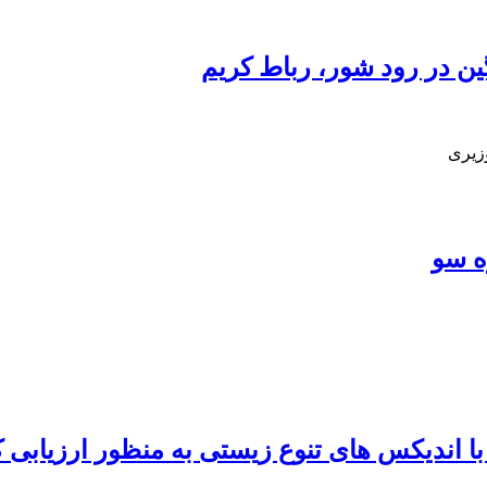
 در رود شور، رباط کریم
زیری
ه سو
قایسه شاخص های زیستی BMWP و ASPT با اندیکس های تنوع زیستی ب