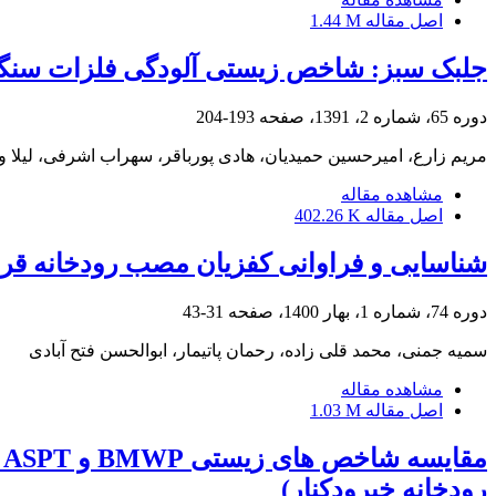
اصل مقاله
1.44 M
جلبک سبز: شاخص زیستی آلودگی فلزات سنگین
دوره 65، شماره 2، 1391، صفحه
193-204
مریم زارع، امیرحسین حمیدیان، هادی پورباقر، سهراب اشرفی، لیلا و
مشاهده مقاله
اصل مقاله
402.26 K
شناسایی و فراوانی کفزیان مصب رودخانه قر
دوره 74، شماره 1، بهار 1400، صفحه
31-43
سمیه جمنی، محمد قلی زاده، رحمان پاتیمار، ابوالحسن فتح آبادی
مشاهده مقاله
اصل مقاله
1.03 M
م
رودخانه خیرودکنار)