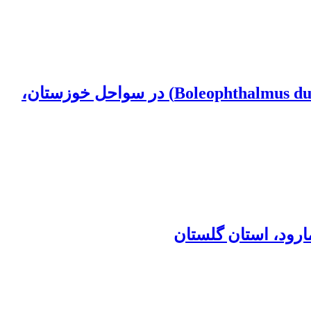
بررسی تجمع‌زیستی فلزات سنگین در رسوبات و بافت ماهیچه‌ای گل‌خورک یال‌دار (Boleophthalmus dussumieri) در سواحل خوزستان،
رود، استان گلستان