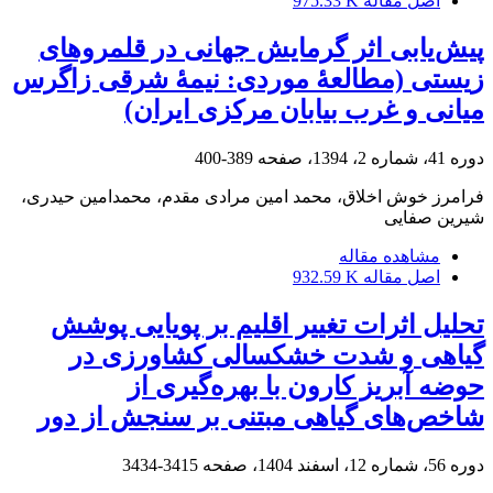
اصل مقاله
975.33 K
پیش‌یابی اثر گرمایش جهانی در قلمروهای
زیستی (مطالعۀ موردی: نیمۀ شرقی زاگرس
میانی و غرب بیابان مرکزی ایران)
دوره 41، شماره 2، 1394، صفحه
389-400
فرامرز خوش اخلاق، محمد امین مرادی مقدم، محمدامین حیدری،
شیرین صفایی
مشاهده مقاله
اصل مقاله
932.59 K
تحلیل اثرات تغییر اقلیم بر پویایی پوشش
گیاهی و شدت خشکسالی کشاورزی در
حوضه آبریز کارون با بهره‌گیری از
شاخص‌های گیاهی مبتنی بر سنجش از دور
دوره 56، شماره 12، اسفند 1404، صفحه
3415-3434