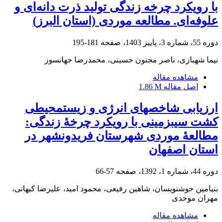
با رویکرد چرخه زندگی تولید ذرت دانه‌ای و
علوفه‌ای. مطالعه موردی (استان البرز)
دوره 55، شماره 3، پاییز 1403، صفحه
181-195
نیما شهبازی، ناصر مجنون حسینی، محمدرضا جهانسوز
مشاهده مقاله
اصل مقاله
1.86 M
ارزیابی شاخص‏های انرژی و زیست‏محیطی
کشت سیب‏زمینی با رویکرد چرخۀ زندگی:
مطالعۀ موردی شهرستان فریدون‏شهر در
استان اصفهان
دوره 44، شماره 1، 1392، صفحه
57-66
بنیامین حوشنویسان، شاهین رفیعی، محمود امید، علیرضا کیهانی،
مهران موحدی
مشاهده مقاله