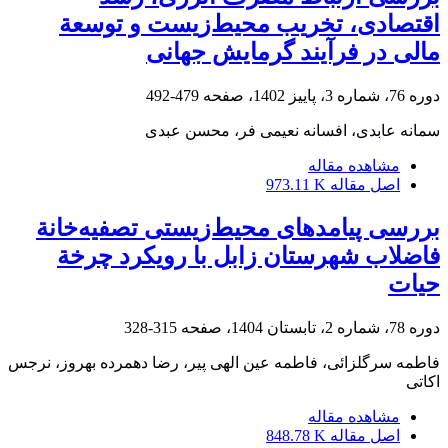
اقتصادی، تخریب محیط‌زیست و توسعة
مالی در فرآیند گرمایش جهانی
دوره 76، شماره 3، پاییز 1402، صفحه
479-492
سمانه عابدی، افسانه نعیمی فر، محسن عبدی
مشاهده مقاله
اصل مقاله
973.11 K
بررسی پیامدهای محیط‌زیستی تصفیه‌خانة
فاضلاب شهرستان زابل با رویکرد چرخة
حیات
دوره 78، شماره 2، تابستان 1404، صفحه
315-328
فاطمه سرگلزائی، فاطمه عین الهی پیر، رضا دهمرده بهروز، نرجس
اکاتی
مشاهده مقاله
اصل مقاله
848.78 K