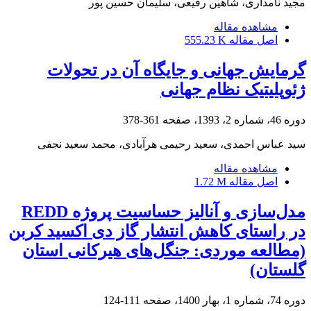
مجید نامداری، شاهین رفیعی، سلیمان حسین پور
مشاهده مقاله
اصل مقاله
555.23 K
گرمایش جهانی و جایگاه آن در تحولات
ژئوپلیتیک نظام جهانی
دوره 46، شماره 2، 1393، صفحه
361-378
سید عباس احمدی، سعید رحیمی هرآبادی، محمد سعید نجفی
مشاهده مقاله
اصل مقاله
1.72 M
مدل‌سازی و آنالیز حساسیت پروژه REDD
در راستای کاهش انتشار گاز دی اکسید کربن
(مطالعه موردی: جنگل‌های هیرکانی استان
گلستان)
دوره 74، شماره 1، بهار 1400، صفحه
111-124