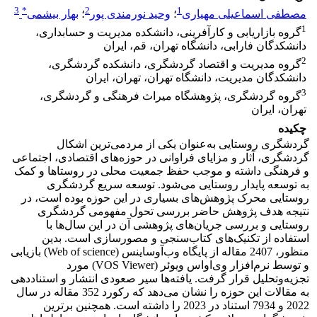
3
*
2
1
مصطفی اسماعیلی مهیاری
؛
وحید نورمندی پور
؛
بهار بیشمی
1
گروه بازاریابی و کارآفرینی، دانشکده مدیریت و حسابداری،
دانشکدگان فارابی، دانشگاه تهران، قم، ایران
2
گروه مدیریت و اقتصاد گردشگری، دانشکده گردشگری،
دانشکدگان مدیریت، دانشگاه تهران، تهران، ایران
3
گروه گردشگری، پژوهشگاه میراث فرهنگی و گردشگری،
تهران، ایران
چکیده
گردشگری روستایی به‌عنوان یکی از مردمی‌ترین اشکال
گردشگری، آثار و مزایای فراوانی در حوزه‌های اقتصادی، اجتماعی
و فرهنگی داشته و موجب حفظ جمعیت محلی در روستاها و کمک
به توسعه پایدار روستایی می‌شود. توسعه سریع گردشگری
روستایی محرک پژوهش‌های بسیاری در این حوزه بوده است، در
نتیجه هدف پژوهش حاضر بررسی تحول مفهومی گردشگری
روستایی و بررسی جریان‌های پژوهشی آن در این سال‌ها با
استفاده از تکنیک‌های کتاب‌سنجی و مصورسازی است. بدین
منظور، 2407 مقاله از پایگاه وب‌آوساینس (Web of science) بازیابی
و توسط نرم‌افزار وی‌اواس ویوئر (VOS Viewer) مورد
تجزیه‌وتحلیل قرار گرفت. یافته‌ها سیر صعودی انتشار و استناددهی
به مقالات این حوزه را نشان می‌دهد که رکورد 352 مقاله در سال
2022 و 7934 استناد در 2023 را داشته است. همچنین برترین