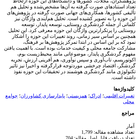
پژوهشگران، مجلات، کشورها و دانشگاه‌های این حوزه ازلحاظ
تعداد استنادهای صورت گرفته به آن‌ها مشخص‌شده و تحلیل هم
تألیفی کشورها، همکاری‌های جهانی صورت گرفته در پژوهش‌های
این حوزه را به تصویر کشیده است. تحلیل هم‌آیندی واژگان نیز
کلماتی از جمله گردشگری روستایی، توسعه پایدار، توسعه
روستایی را پرتکرارترین واژگان این حوزه معرفی کرد. این تحلیل
همچنین بر اساس سیر زمانی، روند تغییرات این حوزه را آشکار
نمود که بر این اساس در ابتدا تمرکز پژوهش‌ها بر فرهنگ،
مشارکت جامعه محلی و کیفیت خدمات بوده است. با اهمیت یافتن
مفهوم گردشگری پایدار، موضوعاتی مانند محیط‌زیست بوم،
اکوتوریسم، تاب‌آوری و سپس نوآوری، هم آفرینی ارزش، تجربه
گردشگر، اقتصاد چرخشی موردتوجه قرارگرفته و اخیراً نیز تأثیر
تکنولوژی مانند گردشگری هوشمند در تحقیقات این حوزه نفوذ
داشته است.
کلیدواژه‌ها
تغییرات اقلیمی
؛
ادراک
؛
همزیستی
؛
پایدارسازی کشاورزان
؛
جوامع
محلی
مراجع
آمار
تعداد مشاهده مقاله: 1,799
تعداد دریافت فایل اصل مقاله: 704