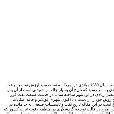
پس از پنج سال تلاش جرج بیسل (George H. Bissel) و کلنل دریک (col Drake) برای کشف نفت اولین چاه حفر شده به دست بشر در 27 آگوست سال 1859 میلادی در امریکا به نفت رسید ارزش نفت بسرعت
تلاش برای یافتن نفت در دیگر نقاط دنیا نیز آغاز گشت این تلاش ها در ایران با کشف نفت درمسجد سلیمان در سال 1908 میلادی به ثمر رسید که تاریخ آن بسیار جالب و شنیدنی است از آن پس
نعتی زیادی در این شهر ساخته شد تا در خدمت صنعت نفت قرر
گیرد با گذشت زمان و کشف نفت در دیگر نقاط ایران و نیز کاهش ذخایر نفتی مسجد سلیمان این شهر افسانه ای در دهه 1970 میلادی بتدریج رونق خود را از دست داد اکنون شهری فق5یر و فاقد امکانات
است در این مقاله تاریخ نفت و تاسیسات صنعتی به جا مانده در
 این طرح در قالب توسعه گردشگری در منطقه جنوب غرب کشور که
هانگردی و چند جاذبه جهانگردی پراکنده است تهیه شده است پارک