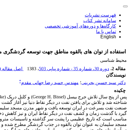
فهرست نشریات
سامانه نشر کتاب
کارگاه‌ها و دوره‌های آموزشی تخصصی
تماس با ما
English
استفاده از توان های بالقوه مناطق جهت توسعه گردشگری 
محیط شناسی
مقاله 2
،
دوره 30، شماره 35 - شماره پیاپی 503
، 1383
اصل مقاله (
نویسندگان
*
دکتر سید حسین بحرینی
؛
مهندس حمید رضا جهانی مقدم
چکیده
صنعت نفت بسرعت در ایران توسعه یافت و شهر مدرن مسجد سلیمان ب
مناسب است که تاریخ عظیمی را پشت سر گذاشته و تاسیسات متروکه به 
مسجد سلیمان به عنوان توان بالقوه در جذب گردشگر مطرح شده و 
در آن استان های جنوب غرب کشور بر اساس جاذبه های جهانگردی موج