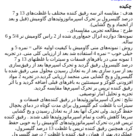
چکیده
هدف : مقایسه اثر سه رقیق کننده مختلف با غلظت‌های 13 و 7
درصد گلیسرول بر تحرک اسپرماتوزوئیدهای گاومیش (قبل و بعد
از انجماد و یخ گشایی).
طرح : مطالعه تجربی مقایسه‌ای .
نمونه‌ها: دوازده انزال جمع‌آوری شده از 2 راس گاومیش نر 5/4 و 6
ساله.
روش : نمونه‌های منی گاومیش با کیفیت اولیه عالی = نمره 5 و
خیلی خوب = نمره 4 استفاده شد بعد از ارزیابی کلی منی. در تجربه
1 نمونه منی در بافرهای فسفات و سیترات با غلظتهای 13 و 7
درصد کلیسرول رقیق گردید و تحرک اسپرم‌ها بعد از رقیق‌سازی
بعد از سرد سازی بعد از به تعادل رسیدن محلول منی رقیق شده با
گلیسرول و یخ گشایی منی منجمد ارزیابی گردید.در تجربه 2 مواد
افزودنی گلوکز و سیستئین به بافرهای قبلی اضافه گردید و با اثر
رقیق کننده تریس بر تحرک اسپرم‌ها مقایسه گردید.
تجزیه و تحلیل آمار توصیفی.
نتایج : تحرک اسپرماتوزوئیدها در رقیق کننده‌های فسفات و
سیترات با غلظت کم گلیسرول برای مدت کوتاه در دمای یخچال
حفظ گردید. ولی تحرک آنها بعد از به تعادل رسیدن و یخ گشایی
سریعا کاهش یافت و تمام اسپرماتوزوئیدها تلف شدند . رقیق کننده
تریس قدرت تحرک اسپرماتوزوئیدهای گاومیش را به خوبی حفظ
کرد. همچنین رقیق کننده تریس با غلظت 13 درصد گلیسرول،
عملکردی بهتر از همان رقیق کننده با غلظت 7 درصد گلیسرول