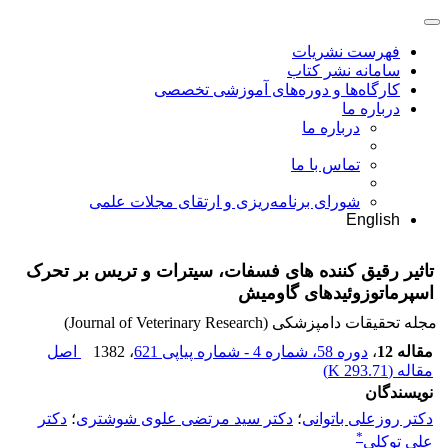
فهرست نشریات
سامانه نشر کتاب
کارگاه‌ها و دوره‌های آموزشی تخصصی
درباره ما
درباره ما
تماس با ما
شورای برنامه‌ریزی و ارتقای مجلات علمی
English
تاثیر رقیق کننده های فسفات، سیترات و تریس بر تحرک
اسپرماتوزوئیدهای گاومیش
مجله تحقیقات دامپزشکی (Journal of Veterinary Research)
مقاله 12
،
دوره 58، شماره 4 - شماره پیاپی 621
، 1382
اصل
مقاله (
293.71 K
)
نویسندگان
دکتر روزعلی باتوانی
؛
دکتر سید مرتضی علوی شوشتری
؛
دکتر
*
علی توکلی