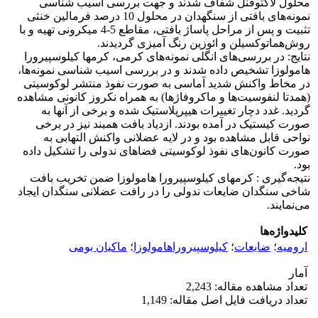
محلول لاکتوفنل شفاف شدند و جهت بررسی آسیب شناسی
نمونه‌های بافتی از سنگهدان در محلول 10 درصد فرمالین خنثی
تثبیت و پس از مراحل پاساژ بافتی، مقاطع 5-4 میکرونی تهیه و با
روش‌هماتوکسیلن و ائوزین رنگ آمیزی گردیدند.
نتایج: در بررسی‌های انگلی نمونه‌های کرمی، کرمها کیلوسپیرورا
هامولوزا تشخیص داده شدند و در بررسی اسیب شناسی نمونه‌ها،
در مخاط واکنش شدید آماسی به صورت نفوذ منتشر لوکوسیتی
(همدتا لنفوسیت‌ها و ماکروفاژها) به همراه نکروز کانونی مشاهده
گردید. غدد دچار تغییرات هیپرپلاستیک شده و برخی از آنها به
صورت کیستیک در آمده بودند. ازدیاد بافت همبند نیز در برخی
نواحی قابل مشاهده بود و در لایه عضلانی واکنش التهابی به
صورت کانون‌های نفوذ لوکوسیتی فضاهای ندولی را تشکیل داده
بود.
نتیجه‌گیری : کرمهای کیلوسپیرورا هامولوزا ضمن تخریب بافت
شاخی سنگدان ضایعات ندولی را در رافت عضلانی سنگدان ایجاد
می‌نمایند.
کلیدواژه‌ها
ارومیه
؛
ضایعات
؛
کیلوسپیروراهامولوزا
؛
ماکیان بومی
آمار
تعداد مشاهده مقاله: 2,243
تعداد دریافت فایل اصل مقاله: 1,149