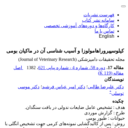
فهرست نشریات
سامانه نشر کتاب
کارگاه‌ها و دوره‌های آموزشی تخصصی
تماس با ما
English
کیلوسپیروراهامولوزا و آسیب شناسی آن در ماکیان بومی
مجله تحقیقات دامپزشکی (Journal of Veterinary Research)
مقاله 17
،
دوره 58، شماره 4 - شماره پیاپی 621
، 1382
اصل
مقاله (
119 K
)
نویسندگان
دکتر علیرضا طالبی
؛
دکتر امیر عباس فرشید
؛
دکتر موسی
*
توسلی
چکیده
هدف : تشخیص عامل ضایعات ندولی در بافت سنگدان.
طرخ : گزارش موردی
حیوانات : طیور بومی
روش : پس از کالبدگشایی نمونه‌های کرمی جهت تشخیص انگلی با