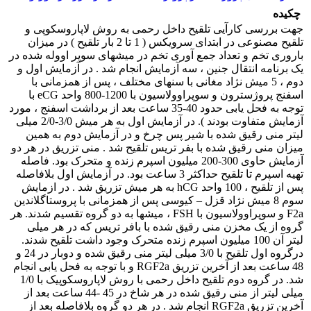
چکیده
جهت بررسی کارآیی تلقیح داخل رحمی به روش لاپاروسکوپی و
تلقیح مصنوعی در ابتدای سرویکس ( 1 تا 2 بار تلقیح ) در میزان
باروری تخم و تعداد جمع آوری تخم در میشهای سوپر اووله شده در
یک برنامه انتقال جنین ، سه آزمایش انجام شد . در آزمایش اول و
دوم ، 5 میش نژاد مغانی با سنهای مختلف ، پس از همزمانی با
اسفنج پروژسترون و سوپراوولاسیون با 1200-800 واحد eCG با
توجه به فحل یابی حدود 40-35 ساعت بعد از برداشت اسفنج ، مورد
آزمایش متفاوت بودند ). در آزمایش اول به هر میش 3/0-2/0 میلی
لیتر منی رقیق شده با شیر پس چرخ و در آزمایش دوم به همین
میزان منی رقیق شده با بفر تریس تلقیح شد . منی تزریق در هر دو
آزمایش حاوی 300-200 میلیون اسپرم زنده و متحرک بود. فاصله
تهیه اسپرم تا تلقیح حداکثر 3 ساعت بود. در آزمایش اول بلافاصله
پس از تلقیح ، 100 واحد hCG به هر میش تزریق شد . در ازمایش
سوم 8 میش نژاد قزل – کیوسی پس از همزمانی با پروستاگلاندین
F2a و سوپراوولاسیون با FSH ، میشها به دو گروه تقسیم شدند. هر
گروه از یک مخزن منی رقیق شده با بافر تریس که در هر میلی
لیتر آن 100 میلیون اسپرم زنده متحرک وجود داشت تلقیح شدند.
درگروه اول تلقیح با 3/0 میلی لیتر منی رقیق شده و دوبار در 24 و
48 ساعت بعد از آخرین تزریق RGF2a و با توجه به فحل یابی انجام
شد. در گروه دوم تلقیح داخل رحمی با روش لاپاروسکوپیک با 1/0
میلی لیتر از منی رقیق شده در هر شاخ در 45 -44 ساعت بعد از
آخرین تزریق RGF2a انجام شد . در هر دو گروه بلافاصله بعد از