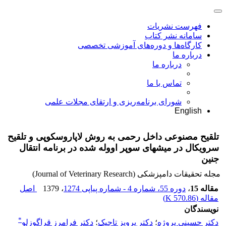
فهرست نشریات
سامانه نشر کتاب
کارگاه‌ها و دوره‌های آموزشی تخصصی
درباره ما
درباره ما
تماس با ما
شورای برنامه‌ریزی و ارتقای مجلات علمی
English
تلقیح مصنوعی داخل رحمی به روش لاپاروسکوپی و تلقیح
سرویکال در میشهای سوپر اووله شده در برنامه انتقال
جنین
مجله تحقیقات دامپزشکی (Journal of Veterinary Research)
مقاله 15
،
دوره 55، شماره 4 - شماره پیاپی 1274
، 1379
اصل
مقاله (
570.86 K
)
نویسندگان
*
دکتر حسینی پروژه
؛
دکتر پرویز تاجیک
؛
دکتر فرامرز قراگوزلو