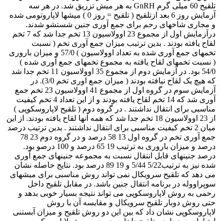
تلقیح 60 میلی گرم GnRH به هر میش تزریق شد. در هر سه
آزمایش روز 6 بعد ازتلقیح ( تلقیح = روز 0 ) میشها لاپاروتومی شده
و مجاری شاخهای رحم برای جمع آوری جنین شستشو شدند.
درآزمایش اول از مجموع 23 اوولاسیون 13 تخم جدا شد که 7 تخم
لقاح یافته بودند . بدین ترتیب میزان جمع آوری تخم ( نسبت
تخمهای جمع آوری شده به تعداد اوولاسیون ) 57/0 و میزان باروری
( نسبت تخمهای لقاح یافته به مجموع تخمهای جمع آوری شده )
54/0 بود. در آزمایش دوم از مجموع 35 اوولاسیون 11 تخم جدا شد
که هیچ یک لقاح نیافته بودند ( میزان جمع اوری تخم 3/0). در
آزمایش سوم در گروه اول از مجموع 41 اوولاسیون 23 تخم جمع
آوری شد که 14 تخم لقاح یافته بودند و از این تعداد 4 تخم کیفیت
مناسبی برای انتقال نداشتند . در گروه دوم ( تلقیح لاپاروسکوپی )
از 23 اوولاسیون 18 تخم جدا شد که همه آنها لقاح یافته بودند. از این
میان 2 تخم کیفیت مناسبی برای انتقال نداشتند . بدین ترتیب درصد
جمع آوری تخم در گروه اول 13 58 درصد و در گروه دوم 23 78
درصد و میزان باروری به ترتیب 19 65 درصد و 100 درصو بود.
درصد جنینهای قابل انتقال نسبت به مجموعه جنینهای جمع آوری
شده نیز به ترتیب5/22 5/44 و 19 89 درصد بود. نتایج حاصله نشان
می دهد که تلقیح سرویکال نمی تواند روش مناسبی برای میشهای
سوپراووله در برنامه انتقال جنین باشد. در مقابل تلقیح داخل
رحمی به روش لاپاروسکوپی می تواند نتیجه بسیار خوبی بدهد و
حتی روش دوبار تلقیح سرویکال و مقایسه آن با روش
لاپاروسکوپی نشان داد که بین این دو روش تلقیح و میزان آبستنی