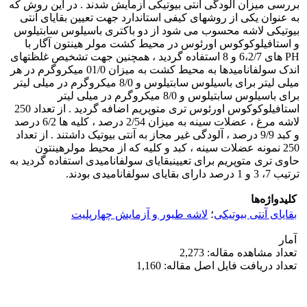
بررسی میزان آلودگی آنتی بیوتیکی آزمایش شدند . در این روش که
به عنوان یکی از روشهای کیفی استاندارد جهت تعیین بقایای آنتی
بیوتیکی لاشه محسوب می شود از دو باکتری باسیلوس سابتیلوس
و استافیلوکوکوس اورئوس در محیط کشت مولر هینتون آگار با
PH های 6،2/7 و 8 استفاده گردید ، همچنین جهت تشخیص غلظتهای
اندک سولفانامیدها به محیط کشت به میزان 01/0 میکروگرم در هر
میلی لیتر برای باسیلوس سابتیلوس و 8/0 میکروگرم در میلی لیتر
برای باسیلوس سابتیلوس و 8/0 میکروگرم در میلی لیتر
استافیلوکوکوس اورئوس تری متوپریم اضافه گردید . از تعداد 250
لاشه مرغ ، عضلات سینه به میزان 2/54 درصد ، کلیه ها 6/2 درصد
و کبد 9/9 درصد ، آلودگی غیر مجاز به آنتی بیوتیک داشتند . از تعداد
250 نمونه عضلات سینه ، کبد و کلیه که از محیط مولرهینتون
حاوی تری متوپریم برای تعیینبقایای سولفانامیدی استفاده گردید به
ترتیب 7، 3 و 1 درصد دارای بقایای سولفانامیدی بودند.
کلیدواژه‌ها
بقایای آنتی بیوتیکی
؛
لاشه طیور و آزمایش چهارپلیت
آمار
تعداد مشاهده مقاله: 2,273
تعداد دریافت فایل اصل مقاله: 1,160