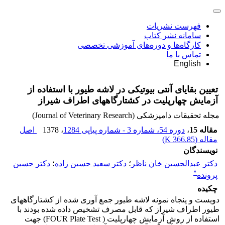
فهرست نشریات
سامانه نشر کتاب
کارگاه‌ها و دوره‌های آموزشی تخصصی
تماس با ما
English
تعیین بقایای آنتی بیوتیکی در لاشه طیور با استفاده از
آزمایش چهارپلیت در کشتارگاههای اطراف شیراز
مجله تحقیقات دامپزشکی (Journal of Veterinary Research)
مقاله 15
،
دوره 54، شماره 3 - شماره پیاپی 1284
، 1378
اصل
مقاله (
366.85 K
)
نویسندگان
دکتر عبدالحسین خان ناظر
؛
دکتر سعید حسین زاده
؛
دکتر حسین
*
پرونده
چکیده
دویست و پنجاه نمونه لاشه طیور جمع آوری شده از کشتارگاههای
طیور اطراف شیراز که قابل مصرف تشخیص داده شده بودند با
استفاده از روش آزمایش چهارپلیت ( FOUR Plate Test) جهت