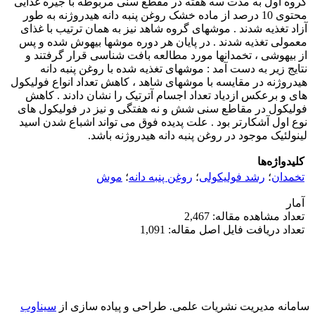
گروه اول به مدت سه هفته در مقطع سنی مربوطه با جیره غذایی
محتوی 10 درصد از ماده خشک روغن پنبه دانه هیدروژنه به طور
آزاد تغذیه شدند . موشهای گروه شاهد نیز به همان ترتیب با غذای
معمولی تغذیه شدند . در پایان هر دوره موشها بیهوش شده و پس
از بیهوشی ، تخمدانها مورد مطالعه بافت شناسی قرار گرفتند و
نتایج زیر به دست آمد : موشهای تغذیه شده با روغن پنبه دانه
هیدروژنه در مقایسه با موشهای شاهد ، کاهش تعداد انواع فولیکول
های و برعکس ازدیاد تعداد اجسام آترتیک را نشان دادند . کاهش
فولیکول در مقاطع سنی شش و نه هفتگی و نیز در فولیکول های
نوع اول آشکارتر بود . علت پدیده فوق می تواند اشباع شدن اسید
لینولئیک موجود در روغن پنبه دانه هیدروژنه باشد.
کلیدواژه‌ها
تخمدان
؛
رشد فولیکولی
؛
روغن پنبه دانه
؛
موش
آمار
تعداد مشاهده مقاله: 2,467
تعداد دریافت فایل اصل مقاله: 1,091
سامانه مدیریت نشریات علمی.
طراحی و پیاده سازی از
سیناوب