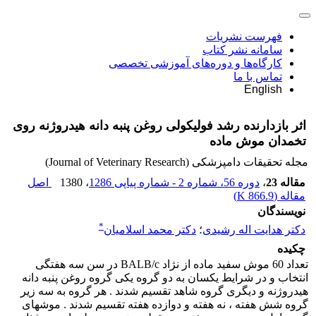
فهرست نشریات
سامانه نشر کتاب
کارگاه‌ها و دوره‌های آموزشی تخصصی
تماس با ما
English
اثر بازدارنده رشد فولیکولی روغن پنبه دانه هیدروژنه روی
تخمدان موش ماده
مجله تحقیقات دامپزشکی (Journal of Veterinary Research)
مقاله 23
،
دوره 56، شماره 2 - شماره پیاپی 1286
، 1380
اصل
مقاله (
866.9 K
)
نویسندگان
*
دکتر هدایت اله رشیدی
؛
دکتر محمد اسلامیان
چکیده
تعداد 60 موش سفید ماده از نژاد BALB/c در سن سه هفتگی
انتخاب و در شرایط یکسان به دو گروه یکی گروه روغن پنبه دانه
هیدروژنه و دیگری گروه شاهد تقسیم شدند . هر گروه به سه زیر
گروه شش هفته ، نه هفته و دوازده هفته تقسیم شدند . موشهای