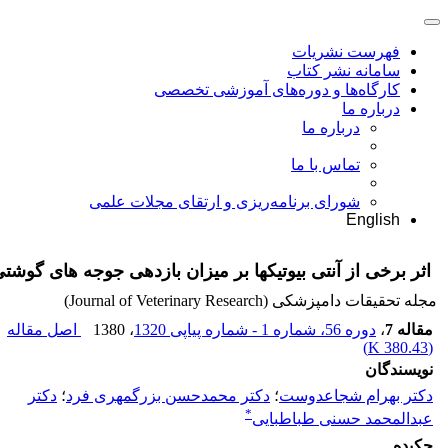
فهرست نشریات
سامانه نشر کتاب
کارگاه‌ها و دوره‌های آموزشی تخصصی
درباره ما
درباره ما
تماس با ما
شورای برنامه‌ریزی و ارتقای مجلات علمی
English
اثر برخی از آنتی بیوتیکها بر میزان بازدهی جوجه های گوشت
مجله تحقیقات دامپزشکی (Journal of Veterinary Research)
مقاله 7
،
دوره 56، شماره 1 - شماره پیاپی 1320
، 1380
اصل مقاله
)
380.43 K
(
نویسندگان
دکتر بهرام شجاعدوست
؛
دکتر محمدحسن بزرگمهری فرد
؛
دکتر
*
عبدالمحمد حسنی طباطبایی
چکیده