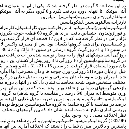
در این مطالعه 9 گروه در نظر گرفته شد که یکی از آنها به عنوان ش
آنتی بیوتیکی تا انتهای دوره دریافت نکرد و 8 گروه دیگر به آنتی ب
سولفادیازین+تری متوپریم(سولتریم) ، تایلوزین
تارترات،سالینومایسین،لینکومایسین +
اسپکتینومایسین(لینکوسپکتین)،انروفلوکساسین،کلرامفنیکل،کلرتتراس
و فورازولیدون اختصاص یافت. برای هر گروه 68 قطعه جوجه ی
نژاد رأس در نظر گرفته شد که در 4 پن 17 قطعه ای قرار گرفتند.
واکسیناسیون برای همه گروهها یکسان بود. پس از مصرف واکسن لاس
در سنین 15 و 31 روزگی،7 گروه درمانی در سنین 16 تا 20 و 32 تا 36
روزگی آنتی بیوتیکهای فوق را به مقدار توصیه شده در آب دریافت نمو
در گروه سالینومایسین،از 16 روزگی تا 3 روز پیش از کشتار،این دا
دان مورد استفاده قرار گرفت. در سنین 15 ، 21 ، 1
قبل از پایان دوره (51 روزگی) وزن جوجه ها و دان مصرفی آنها اند
شد تا میزان وزن متوسط، دان مصرفی و ضریب تبدیل غذایی در گرو
مختلف مشخص شود. نتیجه محاسبات نشان داد که در انتهای دوره می
بازدهی گروههای درمانی از شاهد بهتر بوده است که در این میان بهتر
وزن متوسط (به میزان 6/8 درصد در مقایسه با گروه شاهد) به گروه
درصد در مقایسه با گروه شاهد) به گروه سالینومایسین مربوط بوده 
بررسی آماری نتایج به دست آمده نشان داد که بین گروههای مختلف از
نظر اختلاف معنی داری وجود ندارد
(05/0P< ).گروه لینکومایسین+اسپکتینومایسین و گروه شاهد به ترتیب
پایینترین و بالاترین میزان تلفات را داشتند که اختلاف آماری بین آنها 