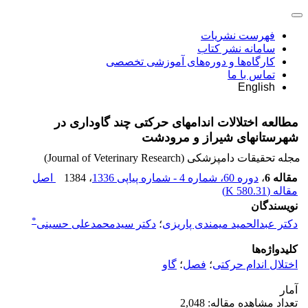
فهرست نشریات
سامانه نشر کتاب
کارگاه‌ها و دوره‌های آموزشی تخصصی
تماس با ما
English
مطالعه اختلالات اندامهای حرکتی چند گاوداری در
شهرستانهای شیراز و مرودشت
مجله تحقیقات دامپزشکی (Journal of Veterinary Research)
مقاله 6
،
دوره 60، شماره 4 - شماره پیاپی 1336
، 1384
اصل
مقاله (
580.31 K
)
نویسندگان
*
دکتر عبدالحمید میمندی پاریزی
؛
دکتر سیدمحمدعلی حسینی
کلیدواژه‌ها
اختلال اندام حرکتی
؛
فصل
؛
گاو
آمار
تعداد مشاهده مقاله: 2,048