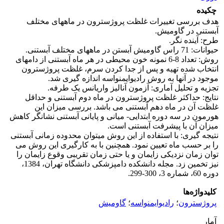
چکیده
هدف بررسی تغییرات غلظت پروژسترون در ماههای مختلف
آبستنی در گاومیش.
طرح: آینده نگر.
حیوانات: 71 راس گاومیش آبستن در ماههای مختلف آبستنی.
روش: تعداد 8-6 نمونه خون محیطی در هر ماه آبستنی از دامهای
انتخاب شده تهیه و پس از جدا کردن سرم، غلظت پروژسترون
موجود در آنها به روش رادیوایمنواسه اندازه گیری شد.
تجزیه و تحلیل آماری: آزمون آنالیز واریانس یک طرفه.
نتایج: حداکثر غلظت پروژسترون در ماه دوم آبستنی و حداقل
غلظت آن در ماه دهم آبستنی می باشد. بررسی میزان این
هورمون در سه دوره ابتدایی- میانی و پایانی آبستنی نشانگر کاهش
میزان آن با پیشرفت آبستنی است.
نتیجه گیری: با استفاده از این روش میتوان محدوده زمانی آبستنی
را بر حسب ماه تعیین نمود. همچنین با به کارگیری این روش می
توان زمان نزدیکی زایمان و یا حتی زمان تقریبی وقوع زایمان را
نیز تخمین زد. مجله دانشکده دامپزشکی دانشگاه تهران، 1384،
دوره 60، شماره 3، 300-299.
کلیدواژه‌ها
پروژسترون
؛
رادیوایمنواسه
؛
گاومیش
آمار