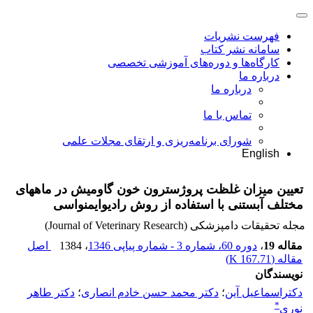
فهرست نشریات
سامانه نشر کتاب
کارگاه‌ها و دوره‌های آموزشی تخصصی
درباره ما
درباره ما
تماس با ما
شورای برنامه‌ریزی و ارتقای مجلات علمی
English
تعیین میزان غلظت پروژسترون خون گاومیش در ماههای
مختلف آبستنی با استفاده از روش رادیوایمنواسی
مجله تحقیقات دامپزشکی (Journal of Veterinary Research)
مقاله 19
،
دوره 60، شماره 3 - شماره پیاپی 1346
، 1384
اصل
مقاله (
167.71 K
)
نویسندگان
دکتراسماعیل آین
؛
دکتر محمد حسن خادم انصاری
؛
دکتر طاهر
*
نوری