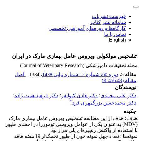
فهرست نشریات
سامانه نشر کتاب
کارگاه‌ها و دوره‌های آموزشی تخصصی
تماس با ما
English
تشخیص مولکولی ویروس عامل بیماری مارک در ایران
مجله تحقیقات دامپزشکی (Journal of Veterinary Research)
مقاله 5
،
دوره 60، شماره 2 - شماره پیاپی 1438
، 1384
اصل
مقاله (
456.43 K
)
نویسندگان
دکتر علی محمدی
؛
دکتر هادی کیوانفر
؛
دکتر فرهید همت زاده
؛
*
دکتر محمدحسن بزرگمهری فرد
چکیده
هدف : هدف از این مطالعه تشخیص ویروس عامل بیماری مارک
(MDV) به عنوان یکی از عوامل ویروسی تومورزا در احشای طیور
با استفاده از واکنش زنجیره‌ای پلی مراز بود.
نمونه‌ها : تعداد چهل نمونه خون از طیور تخمگذار 19 هفته فاقد