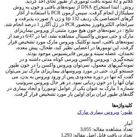
علائم و 42 نمونه بافت توموری از طیور تجای اخذ گردید.
روش : ابتدا استخراج DNA از نمونه‌های بافتی و خون به روش
سیلیکاژل انجام گرفت. سپس آزمون PCR با استفاده از آغاز
گرهای اختصاصی یک ردیف bp 132 و ژن A صورت پذیرفت و
سرانجام، الکتروفورز محصور PCR در ژل آگارز 1 درصد انجام شد.
نتایج : در نمونه‌های خون هیچ مورد مثبتی از ویروس بیماریزای
مارک و حتی سوش واکسینال مشاهده نشد، اما در 6/47 درصد از
نمونه‌های بافتی، اسید نوکلئیک ویروس مارک مورد تشخیص قرار
گرفت. این تومورها در اعضایی نظیر کبد، طحال، پیش معده،
تخمدان، عضله سینه و بورس فابریسیوس موجود بودند.
نتیجه‌گیری : ویروس واکسن ویرمی کوتاه مدتی داشته و در
نمونه‌گیریهای معمول، نمی‌توان ویروس واکسن را در خون طیور
جستجو کرد، حتی در مورد ویروسهای بیماریزای مارک نیز می‌توان
گفت که تنها در دوره محدودی پس از ورود ویروس به بدن، می
توان آنها را در خون ردیابی نمود. در هر حال ویروس سروتیپ
شماره 1 مارک به عنوان یکی از عوامل تومورزا و ایجاد بیماری در
گله‌های طیور ایران برای اولین بار مورد تشخیص قرار گرفت.
کلیدواژه‌ها
طیور
؛
ویروس بیماری مارک
آمار
تعداد مشاهده مقاله: 3,055
تعداد دریافت فایل اصل مقاله: 1,293