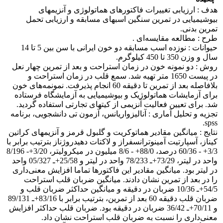
هدف : ارزیابی تغییرات فاکتورهای هماتولوژی و آنزیمهای
بیوشیمیایی در تمرین سنگین اسبهای مسابقه و ارزیابی تحمل
تمرین بدنی.
طرح : مطالعه مقایسه‌ای .
حیوانات : نوزده اسب مسابقه دو خون ایرانی با سن بین 5 تا 14
سال و وزن 350 تا 450 کیلوگرم.
روش : دو نمونه خون در زمان استراحت و بعد از تمرین چهار نعل
در پیست 1650 متر تهیه شد. سمع قلب در زمان استراحت و
بلافاصله بعد از تمرین تا دقیقه 60 انجام پذیرفت. نمونمه‌های خون
برای آزمایشات هماتولوژیک و بیوشیمیایی به آزمایشگاه فرستاده
شد. برای تعیین فعالیت آنزیمی از کیتهای تجارتی استفاده گردید.
تجزیه و تحلیل آماری : آنالیزواریانس، آزمون تی دانشجویی، برنامه
spss.
نتایج : میانگین مقادیر هماتوکریت و گلبول قرمز و آنزیمهای کراتین
کیناز، آسپارتیت آمینوترانسفراز و لاکتات دهیدروژناز بترتیب برابر با
3/3+ - 60/36 درصد، 88/0+ - 8/6 میلیون در میکرولیتر، 3/20+- 8/196
واحد در لیتر، 73/29+ـ 78/233 واحد در لیتر و 25/58+ـ 05/327 واحد
در لیتر بود. میانگین مقادیر این فاکتورها تماما افزایش معنی‌داری
را در بعد از تمرین نشان دادند. میانگین ضربان قلب استراحت
54/5+ـ 10/36 ضربان در دقیقه و میانگین حداکثر ضربان قلب و
ضربان قلب دقیقه 60 بعد از تمرین، بترتیب برابر با 83/16+ـ 89/131
و 70/11+ـ 36/42 ضربان در دقیقه بود. ضربان قلب حداکثر افزایش
معنی‌داری را نسبت به ضربان قلب استراحت نشان داد.