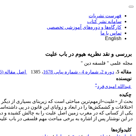
فهرست نشریات
سامانه نشر کتاب
کارگاه‌ها و دوره‌های آموزشی تخصصی
تماس با ما
English
بررسی و نقد نظریه هیوم در باب علیت
مجله علمی " فلسفه دین "
مقاله 5
،
دوره 2، شماره 4 - شماره پیاپی 1678
، 1385
اصل مقاله (
 K
نویسنده
*
عبدالله امیدی‌فرد
چکیده
بحث از «علیت»ازمهم‌ترین مباحثی است که زیربنای بسیاری از دیگر 
اختلافات و کشمکش‌ها را در ابعاد و زوایای این قانون در پی داشته‌
یکی از کسانی که در مغرب زمین اصل علیت را به چالش کشیده و در 
در این نوشتار پس از اشاره به برخی مباحث مهم فلسفی در باب علیت، 
کلیدواژه‌ها