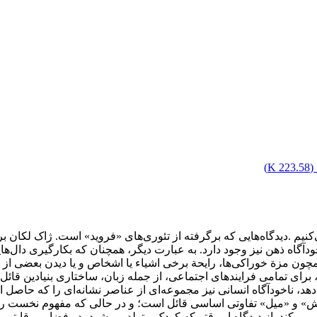
(
223.58 K
)
می‌کنیم .دیدگاه‌هایی که برگرفته از تئوری‌های «فروید» است. ژاک لکان
دآگاه ذهن نیز وجود دارد. به عبارت دیگر، همچنان که بکارگیری دال‌های
همچون مزة خوراکی‌ها، رایحة برخی اشیاء یا اشخاص و یا دیدن بعضی از 
برای تمامی فرایندهای اجتماعی، از جمله زبان، ساختاری بنیادین قائل
ی‌دهد، ناخودآگاه انسانی نیز مجموعه‌ای از عناصر نشانه‌ای را که حا
ش» و «میل» تفاوتی اساسی قائل است؛ و در حالی که مفهوم نخست را ی
می‌کند. از دیدگاه او وقتی‌که کودک متولد می‌شود، در فضایی رقابتی ب