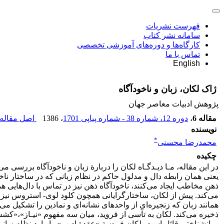
فهرست نشریات
سامانه نشر کتاب
کارگاه‌ها و دوره‌های آموزشی تخصصی
تماس با ما
English
ژاک لکان، زبان و ناخودآگاه
پژوهش ادبیات معاصر جهان
مقاله 6
،
دوره 12، شماره 38 - شماره پیاپی 1701
، 1386
اصل مقاله 
نویسنده
*
محمدرضا محسنی
چکیده
در این مقاله، مـا دیـدگـاه لکان را دربارة زبان و ناخودآگاه بررسی 
یعنی همان رابطه دال و مدلول حاکم در نظام زبانی که در ساختار ناخو
ذهن مخاطب ایجاد می‌کنند، ناخودآگاه ذهن نیز در تماس با دال‌هایی 
می‌کند. پیش از لکان، ساختارگرایانی همچون کلود لوی- استروس نیز، 
همانند زبان که زنجیره‌ای از واحدهای نشانه‌ای و نمادین را تشکیل م
ذخیره می‌کند. لکان به تآسی از فروید، میان سه مفهوم «نیـاز»،«کش
روانشناختی قائل است. لکان فرضیة «عقدة ادیپ» را وارد نظام زبانی 