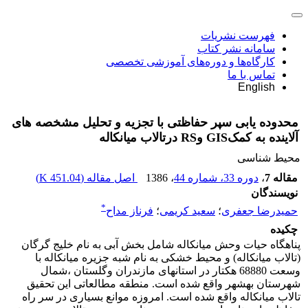
فهرست نشریات
سامانه نشر کتاب
کارگاه‌ها و دوره‌های آموزشی تخصصی
تماس با ما
English
محدوده یابی سپر حفاظتی با تجزیه و تحلیل مشخصه های
آلاینده به کمکGIS وRS درتالاب میانکاله
محیط شناسی
مقاله 7
،
دوره 33، شماره 44
، 1386
اصل مقاله (
451.04 K
)
نویسندگان
*
حمیدرضا جعفری
؛
سعید کریمی
؛
فرناز مداح
چکیده
پناهگاه حیات وحش میانکاله شامل بخش آبی به نام خلیج گرگان
(تالاب میانکاله) و محیط خشکی به نام شبه جزیره میانکاله با
وسعت 68880 هکتار در استانهای مازندران وگلستان ،شمال
شهرستان بهشهر واقع شده است. منطقه مطالعاتی این تحقیق
تالاب میانکاله واقع شده است. امروزه موانع بسیاری در سر راه