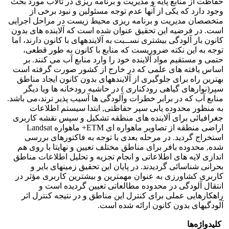
حفاظت از منابع پایه و مدیریت و برنامه ریزی در تالاب مورد بحث
وجود دارد که یکی از آنها عدم توجه مسئولین و نبود برخی از
متخصصان مدیریت و برنامه ریزی محیط زیست در مراحل اجرایی
است. در فرضیه این تحقیق عنوان شده است که آلاینده های بدون
کانون بار آلودگی بیشتری نســبت به آلایندههای با کانون دارند، اما
توجه به این نکته ضروریست که منابع با کانون به طور قطعی،
حتمی و مستقیم مواد آلاینده خود را وارد منابع آب می کنند. بر
اساس یافته های علمی که در خارج از کشور صورت گرفته است
بهترین راه برای جلوگیری از آلایندههای بدون کانون ایجاد مناطق
سپر(نوارهای گیاهی رودکناری ) در حاشیه رودخانه ها ویا دیگر
منابع آب که در برابر خطرات وآلودگی ها آسیب پذیر ترند،می باشد.
به منظور محدوده یابی سپر حفاظتی, ابتدا سیستم اطلاعات
جغرافیائی برای آلاینده های منطقه تشکیل و سپس نقشه کاربری
اراضی منطقه از تصاویر ماهواره ای ETM+ ماهواره Landsat
استخراج گردید. در مرحله بعدی با توجه به فاکتورهای بررسی
شده, محدوده بافر برای مناطق مختلف تعیین و نهایتا با روی هم
اندازی لایه های اطلاعاتی و انجام تجزیه و تحلیل اطلاعات مناطق
بحرانی شناسائی گردیدند. در پایان این تحقیق زمینهای بایر و
کاربری کشاورزی به عنوان مهمترین و بیشترین کاربری مؤثر در
انتقال آلودگی در محدوده مطالعاتی تعیین گردیده است و
راهکارهایی عملی برای کنترل این مناطق و در نتیجه کنترل اثر
آلودگیهای بدون کانون ارائه شده است.
کلیدواژه‌ها