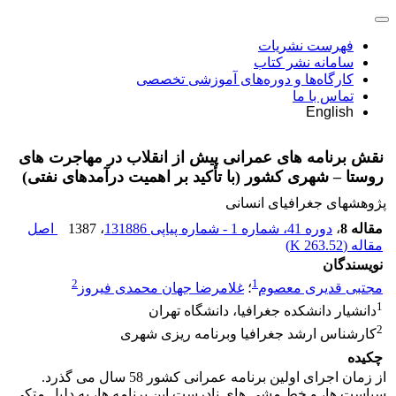
فهرست نشریات
سامانه نشر کتاب
کارگاه‌ها و دوره‌های آموزشی تخصصی
تماس با ما
English
نقش برنامه های عمرانی پیش از انقلاب در مهاجرت های
روستا – شهری کشور (با تأکید بر اهمیت درآمدهای نفتی)
پژوهشهای جغرافیای انسانی
مقاله 8
،
دوره 41، شماره 1 - شماره پیاپی 131886
، 1387
اصل
مقاله (
263.52 K
)
نویسندگان
2
1
مجتبی قدیری معصوم
؛
غلامرضا جهان محمدی فیروز
1
دانشیار دانشکده جغرافیا، دانشگاه تهران
2
کارشناس ارشد جغرافیا وبرنامه ریزی شهری
چکیده
از زمان اجرای اولین برنامه عمرانی کشور 58 سال می گذرد.
سیاست ها، و خط مشی های نادرست این برنامه ها، به دلیل متکی