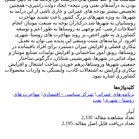
بودن به درآمدهای نفتی ودر نتیجه« ایجاد دولت رانتیری» همچنین
تخصیص بیشتر بودجه های عمرانی و جاری ناشی از این درآمد به
شهرها، به ویژه شهرهای بزرگ کشور باعث تشدید مهاجرت
روستاییان به شهرها شد.درکنارآن توجه به صنعت مونتاژ، انجام
اصلاحات ارضی، کم توجهی به روستاها به طور اعم و توسعه
کشاورزی به طور اخص، بر روند مهاجرت های روستا- شهری
افزود. از پیامدهای مثبت ومنفی این پدیده می توان به تعدیل
بیکاری فصلی و افزایش میزان دستمزد برای افراد باقیمانده در
روستاها، رونق امور ساختمانی و افزایش تولیدات صنایع مونتاژ و
مواد غذایی در شهرها، شهرنشینی شتابان، دگرگونی ساختار
جمعیتی شهرها وروستاها،برهم خوردن ساخت اشتغال و افزایش
بیکاری وگرایش به اشتغالات کاذب، وابستگی به واردات محصولات
کشاورزی اشاره نمود.
کلیدواژه‌ها
برنامه های عمرانی
؛
تمرکز سیاسی – اقتصادی
؛
مهاجرت های
روستا – شهری
؛
نفت
آمار
تعداد مشاهده مقاله: 2,330
تعداد دریافت فایل اصل مقاله: 2,195