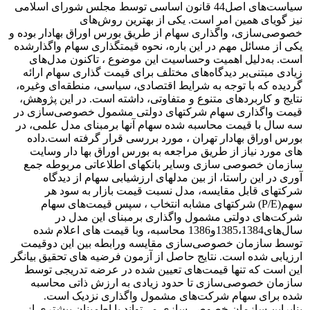
سیاست‌های اصل44 قانون اساسی توسط مجلس شورای اسلامی
نیز گویای همین امر است. یکی از بهترین روش‌های
خصوصی‌سازی، واگذاری سهام از طریق بورس اوراق بهادار بوده و
یکی از مسائل مهم در این باره، نحوه قیمت‎گذاری سهام واگذارشده
است. به‌دلیل اهمیت و‌حساسیت این موضوع ، تاکنون مدل‌های
زیادی مبتنی‌بر دیدگاه‌های مختلف برای قیمت گذاری سهام ارائه
گردیده که با توجه به شرایط اقتصادی، سیاسی، منطقه‌ای وغیره،
نتایج و کاربرد‌های متنوع و متفاوتی، داشته است.‌‌ در این پژوهش،
قیمت واگذاری سهام شرکت‎های دولتی مشمول خصوصی‌سازی در
سه سال با قیمت محاسبه شده سهام آنها برمبنای مدل‎ علمی، در
بورس اوراق بهادار تهران ، مورد بررسی قرار گرفته است.داده
های مورد نیاز از طریق مراجعه به بورس اوراق بها دار وسایت
سازمان خصوصی سازی وسایر بانکهای اطلاعاتی مربوطه جمع
آوری در این راستا، از بین مدل‎های ارزشیابی سهام از دیدگاه
شرکت‎های قابل مقایسه، مدل نسبت قیمت بازار به سود هر
سهم(P/E) شرکت‎های مشابه انتخاب ، سپس قیمت‌های سهام
شرکت‌های دولتی مشمول واگذاری برمبنای این مدل در
سال‌های1385،1384و1386 محاسبه، وبا قیمت های اعلام شده
توسط سازمان خصوصی‌سازی مقایسه ورابطه بین این دوقیمت
ارزیابی شده است.‌ ‌نتایج حاصل از آزمون فرضیه های تحقیق بیانگر
این است که تنها قیمت‌های تعیین شده در عرضه تدریجی توسط
سازمان خصوصی‌سازی تا حدود زیادی به ارزش ذاتی محاسبه
شده برای سهام شرکت‌های مشمول واگذاری نزدیک است.
بنابراین سازمان خصوصی‌سازی می‌تواند با اطمینان بیشتری از