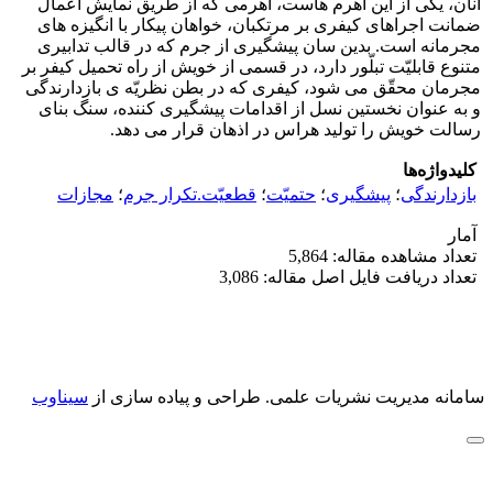
آنان، یکی از این اهرم هاست، اهرمی که از طریق نمایش اعمال
ضمانت اجراهای کیفری بر مرتکبان، خواهان پیکار با انگیزه های
مجرمانه است. بدین سان پیشگیری از جرم که در قالب تدابیری
متنوع قابلیّت تبلّور دارد، در قسمی از خویش از راه تحمیل کیفر بر
مجرمان محقّق می شود، کیفری که در بطن نظریّه ی بازدارندگی
و به عنوان نخستین نسل از اقدامات پیشگیری کننده، سنگ بنای
رسالت خویش را تولید هراس در اذهان قرار می دهد.
کلیدواژه‌ها
بازدارندگی
؛
پیشگیری
؛
حتمیّت
؛
قطعیّت.تکرار جرم
؛
مجازات
آمار
تعداد مشاهده مقاله: 5,864
تعداد دریافت فایل اصل مقاله: 3,086
سامانه مدیریت نشریات علمی.
طراحی و پیاده سازی از
سیناوب