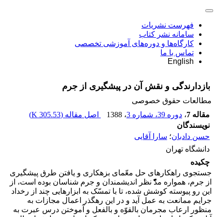
فهرست نشریات
سامانه نشر کتاب
کارگاه‌ها و دوره‌های آموزشی تخصصی
تماس با ما
English
بازدارندگی و نقش آن در پیشگیری از جرم
مطالعات حقوق خصوصی
مقاله 7
،
دوره 39، شماره 3
، 1388
اصل مقاله (
305.53 K
)
نویسندگان
حسن دادبان
؛
سارا آقایی
دانشگاه تهران
چکیده
جستجوی راهکارهای حل معّمای بزهکاری و یافتن طرق پیشگیری
از جرم، همواره مدّّّّّّّ نظر اندیشمندان و جرم شناسان بوده است، از
این رو پیوسته کوشش شده، تا با تمسّک به ابزارهایی چند از رخداد
جرایم ممانعت به عمل آید و در این رهگذر اعمال مجازات به
منظور ارعاب مجرمان بالقوّه و بالفعل و آموختن درس عبرت به