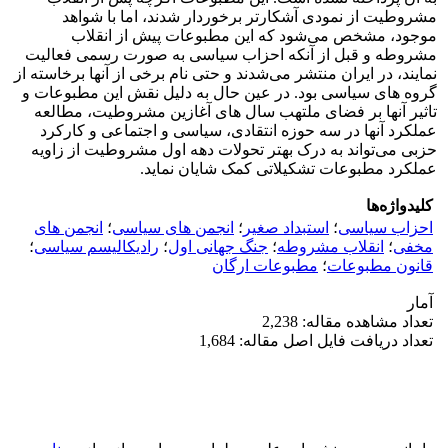
مشروطیت از نمودی آشکارتر برخوردار شدند، اما با شواهد
موجود، مشخص می‌شود که این مطبوعات پیش از انقلاب
مشروطه و قبل از آنکه احزاب سیاسی به صورت رسمی فعالیت
نمایند، در ایران منتشر می‌شدند و حتی نام برخی از آنها برخاسته از
گروه های سیاسی بود. در عین حال به دلیل نقش این مطبوعات و
تاثیر آنها بر فضای ملتهب سال های آغازین مشروطیت، مطالعه
عملکرد آنها در سه حوزه انتقادی، سیاسی و اجتماعی و کارکرد
حزبی می‌تواند به درک بهتر تحولات دهه اول مشروطیت از زاویه
عملکرد مطبوعات تشکیلاتی کمک شایان نماید.
کلیدواژه‌ها
احزاب سیاسی
؛
استبداد صغیر
؛
انجمن های سیاسی
؛
انجمن های
مخفی
؛
انقلاب مشروطه
؛
جنگ جهانی اول
؛
رادیکالیسم سیاسی
؛
قانون مطبوعات
؛
مطبوعات ارگان
آمار
تعداد مشاهده مقاله: 2,238
تعداد دریافت فایل اصل مقاله: 1,684