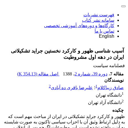
فهرست نشریات
سامانه نشر کتاب
کارگاه‌ها و دوره‌های آموزشی تخصصی
تماس با ما
English
آسیب شناسی ظهور و کارکرد نخستین جراید تشکیلاتی
ایران در دهه اول مشروطیت
فصلنامه سیاست
مقاله 7
،
دوره 39، شماره 2
، 1388
اصل مقاله (
354.13 K
)
نویسندگان
2
1
صادق زیباکلام
؛
علیرضا باقری ده آبادی
1
دانشگاه تهران
2
دانشگاه آزاد تهران
چکیده
ظهور و کارکرد جراید تشکیلاتی در ایران از مباحث مهم است که
به دلیل ارتباط وثیق آن با احزاب سیاسی تاکنون به صورت شایسته
به آن پرداخته نشده است. این مطبوعات اگرچه پس از انقلاب