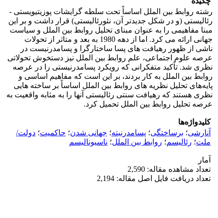
چکیده
رشته روابط بین الملل اساساً تحت سلطه گرایشات پوزیتیویستی -
رئالیستی (و در شکل جدیدتر آن، نئورئالیستی) قرار داشت و بر این
مبنا مفاهیمی را به عنوان مبنای تحلیل روابط بین الملل و سیاست
جهانی ارائه می کرد. اما از دهه 1980 به بعد و متاثر از تحولات
ناشی از ظهور رهیافت های پسا ساختارگرا و پسامدرنیست در
عرصه علوم اجتماعی، علم روابط بین الملل نیز دستخوش تحولاتی
نظری شد. تأکید متفکرانی که رویکرد پسامدرنیستی را در عرصه
روابط بین الملل به کار بردند، بر این است که مفاهیم اساسی و
پایه‌های تحلیل نظریه های روابط بین الملل اساساً بر ساخته هایی
نظری هستند که رهیافت سنتی رئالیستی آنها را به مثابه واقعیت به
عرصه تحلیل روابط بین الملل تحمیل کرد.
کلیدواژه‌ها
آنارشی
؛
برساختگی
؛
پسامدرنیته
؛
جهانی شدن
؛
حاکمیت
؛
دولت/
ملت
؛
رئالیسم
؛
روابط بین الملل
؛
ناسیونالیسم
آمار
تعداد مشاهده مقاله: 2,590
تعداد دریافت فایل اصل مقاله: 2,194