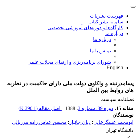
فهرست نشریات
سامانه نشر کتاب
کارگاه‌ها و دوره‌های آموزشی تخصصی
درباره ما
درباره ما
تماس با ما
شورای برنامه‌ریزی و ارتقای مجلات علمی
English
پسامدرنیته و واکاوی دولت ملی دارای حاکمیت در نظریه
های روابط بین الملل
فصلنامه سیاست
مقاله 15
،
دوره 39، شماره 3
، 1388
اصل مقاله (
396.1 K
)
نویسندگان
ابومحمد عسگرخانی
؛
دیان جانباز
؛
محسن عباس زاده مرزبالی
دانشگاه تهران