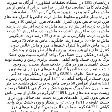
درتابستان 1385 در ایستگاه تحقیقات کشاورزی گرگان به صورت
بلوک‌های کامل تصادفی در4 تکرار اجرا شد. در این آزمایش از بذر
ماش محلی گنبد و ذرت هیبرید سینگل کراس550 استفاده شد.
دوازده تیمار خالص و مخلوط شامل ذرت خالص با کنترل علف‌های
هرز، ذرت خالص بدون کنترل علف‌های هرز، افزایش 10 درصد
ماش به ذرت، افزایش 20 درصد ماش به ذرت، افزایش 30 درصد
ماش به ذرت، افزایش 40 درصد ماش به ذرت، افزایش 50 درصد
ماش به ذرت، جایگزینی ماش به جای 25 درصد ذرت، جایگزینی
ماش به جای50 درصد ذرت، جایگزینی ماش به جای 75 درصد
ذرت، ماش خالص با کنترل علف‌های هرز و ماش خالص بدون
کنترل علف‌های هرز بودند. بین تیمارها از نظر وزن تر و خشک
علوفه در هکتار، وزن خشک برگ واحد گیاهی، نسبت وزن خشک
برگ به وزن خشک واحد گیاهی، نسبت برابری زمین و زیست توده
خشک علف‌های هرز در هکتار اختلاف بسیار معنی‌داری وجود
داشت. تیمار ذرت خالص با کنترل علف‌های هرز دارای بیشترین
وزن تر و خشک علوفه با 08/50 و 4/15 تن در هکتار بود. حداکثر
وزن خشک برگ واحد گیاهی با 13/44 گرم و نسبت برابری زمین با
53/1 به تیمار افزایش 50 درصد ماش به ذرت تعلق داشت. حداکثر
نسبت وزن خشک برگ به وزن خشک واحد گیاهی با 54/43 درصد و
زیست توده علف‌های هرز با 1109 کیلوگرم در هکتار از تیمار ماش
خالص بدون کنترل علف‌های هرز به دست آمد. حداقل وزن تر و
خشک علوفه با 19/11 و 37/3 تن در هکتار و وزن خشک برگ واحد
گیاهی با 04/22 گرم به ماش خالص بدون کنترل علف‌های هرز
مربوط بود. کمترین نسبت وزن خشک برگ به وزن خشک واحد