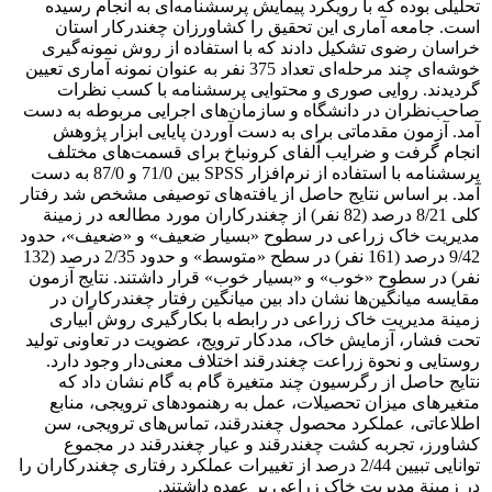
تحلیلی بوده که با رویکرد پیمایش پرسشنامه‌ای به انجام رسیده
است. جامعه آماری این تحقیق را کشاورزان چغندرکار استان
خراسان رضوی تشکیل دادند که با استفاده از روش نمونه‌گیری
خوشه‌ای چند مرحله‌ای تعداد 375 نفر به عنوان نمونه‌ آماری تعیین
گردیدند. روایی صوری و محتوایی پرسشنامه با کسب نظرات
صاحب‌نظران در دانشگاه و سازمان‌های اجرایی مربوطه به دست
آمد. آزمون مقدماتی برای به دست آوردن پایایی ابزار پژوهش
انجام گرفت و ضرایب آلفای کرونباخ برای قسمت‌های مختلف
پرسشنامه با استفاده از نرم‌افزار SPSS بین 71/0 و 87/0 به دست
آمد. بر اساس نتایج حاصل از یافته‌های توصیفی مشخص شد رفتار
کلی 8/21 درصد (82 نفر) از چغندرکاران مورد مطالعه در زمینة
مدیریت خاک زراعی در سطوح «بسیار ضعیف» و «ضعیف»، حدود
9/42 درصد (161 نفر) در سطح «متوسط» و حدود 2/35 درصد (132
نفر) در سطوح «خوب» و «بسیار خوب» قرار داشتند. نتایج آزمون
مقایسه میانگین‌ها نشان داد بین میانگین‌‌ رفتار چغندرکاران در
زمینة مدیریت خاک زراعی در رابطه با بکارگیری روش آبیاری
تحت فشار، آزمایش خاک، مددکار ترویج، عضویت در تعاونی‌ تولید
روستایی و نحوة زراعت چغندرقند اختلاف معنی‌دار وجود دارد.
نتایج حاصل از رگرسیون چند متغیرة گام به گام نشان داد که
متغیرهای میزان تحصیلات، عمل به رهنمودهای ترویجی، منابع
اطلاعاتی، عملکرد محصول چغندرقند، تماس‌های ترویجی، سن
کشاورز، تجربه کشت چغندرقند و عیار چغندرقند در مجموع
توانایی تبیین 2/44 درصد از تغییرات عملکرد رفتاری چغندرکاران را
در زمینة مدیریت خاک زراعی بر عهده داشتند.