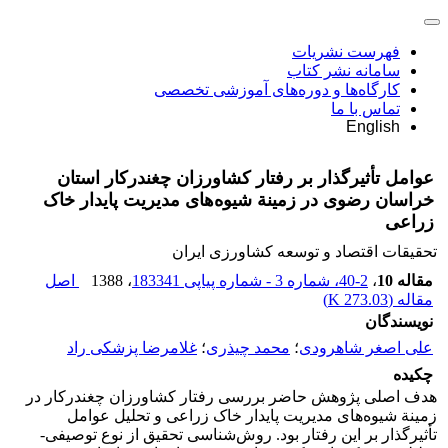
فهرست نشریات
سامانه نشر کتاب
کارگاه‌ها و دوره‌های آموزشی تخصصی
تماس با ما
English
عوامل تأثیرگذار بر رفتار کشاورزان چغندرکار استان
خراسان رضوی در زمینة شیوه‌های مدیریت پایدار خاک
زراعی
تحقیقات اقتصاد و توسعه کشاورزی ایران
مقاله 10
،
2-40، شماره 3 - شماره پیاپی 183341
، 1388
اصل
مقاله (
273.03 K
)
نویسندگان
علی اصغر شاهرودی
؛
محمد چیذری
؛
غلامرضا پزشکی راد
چکیده
هدف اصلی پژوهش حاضر بررسی رفتار کشاورزان چغندرکار در
زمینة شیوه‌های مدیریت پایدار خاک زراعی و تحلیل عوامل
تأثیرگذار بر این رفتار بود. روش‌شناسی تحقیق از نوع توصیفی-