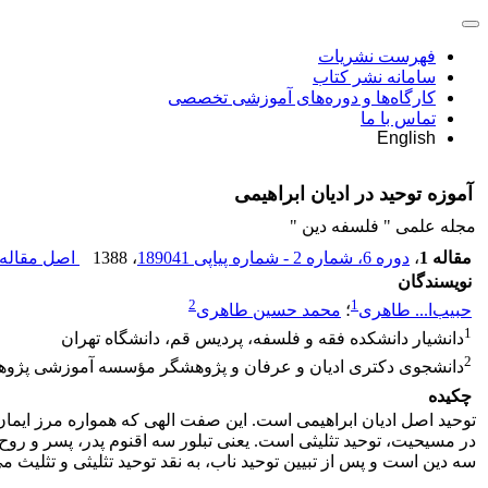
فهرست نشریات
سامانه نشر کتاب
کارگاه‌ها و دوره‌های آموزشی تخصصی
تماس با ما
English
آموزه توحید در ادیان ابراهیمی
مجله علمی " فلسفه دین "
مقاله 1
،
دوره 6، شماره 2 - شماره پیاپی 189041
، 1388
اصل مقاله 
نویسندگان
2
1
حبیب‌ا... طاهری
؛
محمد حسین طاهری
1
دانشیار دانشکده فقه و فلسفه، پردیس قم، دانشگاه تهران
2
دانشجوی دکتری ادیان و عرفان و پژوهشگر مؤسسه آموزشی پژوه
چکیده
توحید اصل ادیان ابراهیمی است. این صفت الهی که همواره مرز ایمان 
در مسیحیت، توحید تثلیثی است. یعنی تبلور سه اقنوم پدر، پسر و روح
سه دین است و پس از تبیین توحید ناب، به نقد توحید تثلیثی و تثلیث می