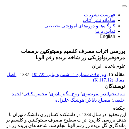
فهرست نشریات
سامانه نشر کتاب
کارگاه‌ها و دوره‌های آموزشی تخصصی
تماس با ما
English
بررسی اثرات مصرف کلسیم وسیتوکنین برصفات
مرفوفیزیولوژیکی رز شاخه بریده رقم الونا
علوم باغبانی ایران
مقاله 15
،
دوره 39، شماره 1 - شماره پیاپی 195725
، 1387
اصل
مقاله (
117.12 K
)
نویسندگان
سید نجم‌الدین مرتضوی
؛
روح انگیز نادری
؛
محسن کافی
؛
احمد
خلیقی
؛
مصباح بابالار
؛
هوشنگ علیزاده
چکیده
این تحقیق در سال 1384 در دانشکده کشاورزی دانشگاه تهران با
هدف بررسی کاربرد اثرات سطوح مصرف سیتوکینین و کلسیم بر
ماندگاری گل بریده رز رقم الونا انجام شد. شاخه های بریده رز در