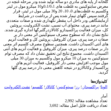
گلخانه از پایه های مادری دو ساله تولید شده ودر مرحله غنچه در
معرض سایتوکینین به غلظت های 0،1/0،1و10 میکرو مول در لیتر
وکلسیم به غلظت‌های 0، 10، 20 و30 میلی مول در لیتر، قرار
گرفتند.سپس گلهای تیمار شده پس از برداشت در شرایط
آزمایشگاهی ودر داخل آب مقطر نگهداری شده و صفات متعددی
مانند درصد پیری، محتوای آب نسبی، نشت الکترولیت، پروتئین
کل، میزان فعالیت پراکسیدازو کاتالازدرگلبرگها اندازه گیری شدند.
نتایج نشان داد که سطوح مصرف سیتوکینین اثر معنی دار بر
صفات درصد پیری، میزان کلروفیل، پروتئین کل و فعالیت آنزیم
های آنتی اکسیدان داشت. همچنین سطوح مصرف کلسیم اثر معنی
دار بر صفات درصد پیری، میزان کلروفیل و فعالیت آنزیم های آنتی
اکسیدان داشت. مجموع نتایج این تحقیق نشان داد که مصرف توام
سیتوکینین به میزان 10 میکرو مول وکلسیم به میزان 30 میلی
مول موجب افزایش معنی دار کلروفیل، فعالیت آنزیم های
پراکسیداز وکاتالازو در نتیجه کاهش معنی دار درصد پیری گلها
گردید.
کلیدواژه‌ها
الونا
؛
پراکسیداز.
؛
رز
؛
سیتوکینین
؛
کاتالاز
؛
کلسیم
؛
نشت الکترولیت
آمار
تعداد مشاهده مقاله: 2,992
تعداد دریافت فایل اصل مقاله: 3,692