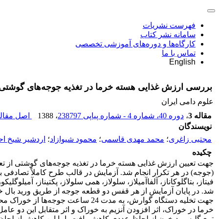
فهرست نشریات
سامانه نشر کتاب
کارگاه‌ها و دوره‌های آموزشی تخصصی
تماس با ما
English
بررسی ارزش غذایی هسته خرما در تغذیه جوجه‌های گوشتی
علوم دامی ایران
مقاله 3
،
دوره 40، شماره 4 - شماره پیاپی 238797
، 1388
اصل مقاله
نویسندگان
مجتبی زاغری
؛
محمد مهدی قاسمی
؛
محمود شیوازاد
؛
اردشیر شیخ ا
چکیده
جهت تخلیه دستگاه گوارش، به مدت 
خرما در خوراک، اثر افزودن آنزیم به خوراک و اثر متقابل این دو عامل بر وزن بدن جوجه‌ها در سن