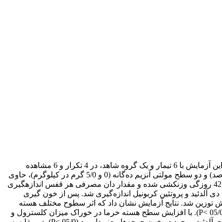
جهت تعیین ارزش غذایی هسته خرما در تغذیه جوجه‌های گوشتی از تعداد 168 قطعه جوجه گوشتی نر سویه تجارتی راس (308) استفاده شد. این آزمایش با 6 تیمار و یک گروه شاهد، در 4 تکرار و 6 مشاهده
(جوجه) در هر تکرار انجام شد. آزمایش در قالب طرح کاملاً تصادفی به صورت فاکتوریل (2×3) شامل سه سطح هسته خرما (10، 20 و 30 درصد) و دو سطح مولتی آنزیم ده‌گانه (0 و 5/0 گرم در کیلوگرم)، حاوی
فیتاز، بتاگلوکاناز، آلفاآمیلاز، سلولاز، همی سلولاز، پکتیناز، آمیلوگلیکوزیداز، زایلاناز، پروتئاز و پنتوزاناز اجرا گردید. جوجه‌ها در سنین 10، 28 و 42 روزگی وزن‎کشی شده و مقدار دان مصرفی هر قفس اندازه‎گیری
ید، مجموع آنتی‌اکسیدان مالون دی آلدئید و پروتئین کربونیل اندازه‌گیری شد. پس از خون گیری
 دستگاه گوارش توزین شد. نتایج آزمایش نشان داد که اثر سطوح مختلف هسته
(05/0 >P). با افزایش سطح هسته خرما در خوراک میزان کلسترول و
تری‌گلیسرید خون از لحاظ عددی کاهش یافت، اما این کاهش از لحاظ آماری معنی‌دار نبود. اثر سطوح مختلف هسته خرما بر میزان مالون دی آلدئید موجود در خون جوجه‌ها معنی‌دار بود (05/0 >P). در مقایسه