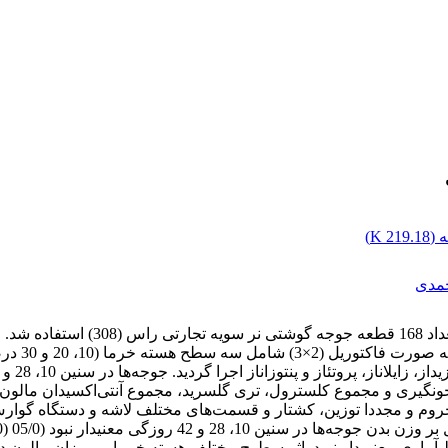
 (
219.18 K
)
حمدی
شد. در پایان آزمایش از هر قفس دو قطعه جوجه از طریق ورید بال خون‎گیری و مجموع کلسترول، تری گلسر
24 ساعت جوجه‌ها از خوراک محروم و مجددا توزین، کشتار و قسمت‌های مختلف لاشه و
ین 10، 28 و 42 روزگی معنی‎دار نبود (05/0