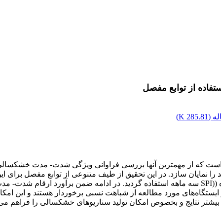
تفاده از توابع مفصل
ه (
285.81 K
)
ست که از مهمترین آنها بررسی فراوانی ویژگی شدت- مدت خشکسالی اس
د را نمایان سازد. در این تحقیق از طیف متنوعی از توابع مفصل برای 
شش ایستگاه در سطح استان تهران و شاخص بارندگی استاندارد شده ((SPI سه ماهه استفاده گردید. در ادا
دت- مدت و فراوانی در ایستگاه‌های مورد مطالعه از شباهت نسبی برخوردار هستند و ای
یشتر نتایج و بخصوص امکان تولید سناریوهای خشکسالی را فراهم می‌آ