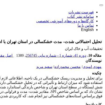
فهرست نشریات
سامانه نشر کتاب
کارگاه‌ها و دوره‌های آموزشی تخصصی
تماس با ما
English
تحلیل احتمالاتی شدت- مدت خشکسالی در استان تهران با اس
تحقیقات آب و خاک ایران
مقاله 10
،
دوره 41، شماره 1 - شماره پیاپی 256745
، 1389
اصل مقال
نویسندگان
مهدی امیدی
؛
محسن محمدزاده
؛
سعید مرید
چکیده
برای تحلیل و مدیریت ریسک خشکسالی در یک ناحیه، اطلاعاتی لازم ا
استفاده شود که میزان ارتباط و تأثیراتی که در تحلیل خشکسالی دارن
نشان داد که بر اساس شاخص SPI، مقادیر ش
فوق براساس آستانه‌های خشکسالی نیز انجام شد، که کاربردی شدن ب
کلیدواژه‌ها