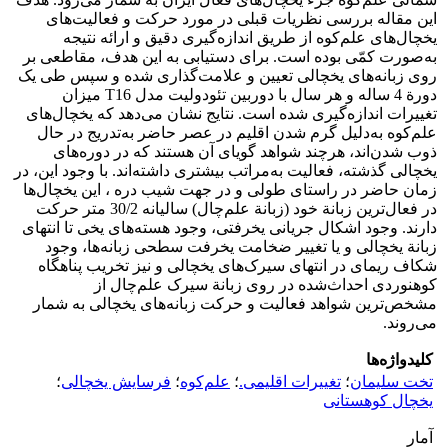
این مقاله بررسی نظریات قبلی در مورد حرکت و فعالیت‌های
یخچال‌های علم‌کوه از طریق اندازه‌گیری دقیق و ارائه نتیجه
به‌صورت کمّی بوده است. برای دستیابی به این هدف، مقاطعی بر
روی زبانه‌های یخچالی تعیین و علامت‌گذاری شده و سپس طی یک
دورة 4 ساله و هر سال با دوربین تئودولیت مدل T16 میزان
تغییرات اندازه‌گیری شده است. نتایج نشان می‌دهد که یخچال‌های
علم‌کوه به‌دلیل گرم شدن اقلیم در عصر حاضر به‌تدریج در حال
ذوب شدن‌اند، هرچند شواهد گویای آن هستند که در دوره‌های
یخچالی گذشته، فعالیت به‌مراتب بیشتری داشته‌اند. با وجود این، در
زمان حاضر در راستای طولی و در جهت شیب دره ، این یخچال‌ها
در فعال‌ترین زبانة خود (زبانة علم‌چال) سالیانه 30/2 متر حرکت
دارند. وجود اشکال جریانی یخرفتی، وجود هسته‌های یخی تا انتهای
زبانة یخچالی و یا تغییر ضخامت یخرفت سطحی زبانه‌ها، وجود
شکاف ریمای در انتهای سیرک‌های یخچالی و نیز تخریب پناهگاه
کوهنوردی احداث‌شده در روی زبانة سیرک علم‌چال از
مشخص‌ترین شواهد فعالیت و حرکت زبانه‌های یخچالی به شمار
می‌روند.
کلیدواژه‌ها
تخت سلیمان
؛
تغییرات اقلیمی.
؛
علم‌کوه
؛
فرسایش یخچالی
؛
یخچال کوهستانی
آمار