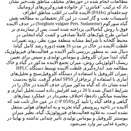
مطالعات انجام شده در حوزه‌های مختلف مناطق نفت‌خیز نشان
داد که ترکیب "فنانترن" از خانوادة هیدروکربن‌های آروماتیک
چندحلقه‌ای (PAHs) آلاینده غالب در اغلب مناطق اطراف
تأسیسات نفت و گاز است. در این کار تحقیقاتی به مطالعه نقش
گیاه سورگوم (Sorghum vulgare Pers. Sudanense) در حذف آلاینده
فوق با روش گیاه‌پالایی پرداخته شده است. پس از تیماربندی بر
اساس طرح بلوک‌های کاملاً تصادفی و کشت گیاه انتخابی در
محیط گلخانه با شرایط مشابه منطقة مورد نظر، روند تغییرات
غلظت آلاینده در خاک در مدت 16 هفته (دورة رشد کامل گیاه)
دنبال شد. به منظور بررسی تأثیر آلاینده بر فعالیت‌های فیزیولوژیک
گیاه، ابتدا میزان کلروفیل و بیوماس تولیدی و سپس برای تعیین
ریسک اکولوژیکی روش، میزان تجمع آلاینده مذکور در گیاه و خاک
مطالعه شد. اندازه‌گیری غلظت آلاینده توسط دستگاه HPLC
،میزان کلروفیل با استفاده از دستگاه کلروفیل‌سنج و تحلیل‌های
آماری با استفاده از نرم‌افزار SPSS انجام گرفت. نتایج به‌دست
آمده نشان داد که گیاه مذکور میزان حذف آلاینده در خاک را در
شرایط اعمال شده تا 20 درصد افزایش داده است.تحلیل آماری و
مقایسة میانگین داده‌ها، اختلاف معنی‌دار در عملکرد تیمارهای
گیاهی و فاقد گیاه را تأیید کرد(05/0 P<). در عین حال ثابت شد که
آلاینده در ناحیه ریزوسفر گیاه تجزیه و به اندام‌های هوایی منتقل
نشده است. به‌علاوه فعالیت‌های فیزیولوژیک گیاه، نظیر میزان
‌بیوسنتز کلروفیل و بیوماس تولیدی تأثیر چندانی نداشته و نهایتاً در
زنجیرة غذایی نیز وارد نمی‌شود.