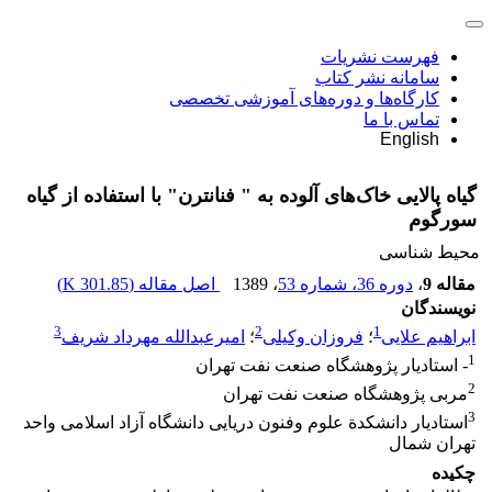
فهرست نشریات
سامانه نشر کتاب
کارگاه‌ها و دوره‌های آموزشی تخصصی
تماس با ما
English
گیاه پالایی خاک‌های آلوده به " فنانترن" با استفاده از گیاه
سورگوم
محیط شناسی
مقاله 9
،
دوره 36، شماره 53
، 1389
اصل مقاله (
301.85 K
)
نویسندگان
3
2
1
ابراهیم علایی
؛
فروزان وکیلی
؛
امیرعبدالله مهرداد شریف
1
- استاد‌یار پژوهشگاه صنعت نفت تهران
2
مربی پژوهشگاه صنعت نفت تهران
3
استاد‌یار دانشکدة علوم وفنون دریایی دانشگاه آزاد اسلامی واحد
تهران شمال
چکیده