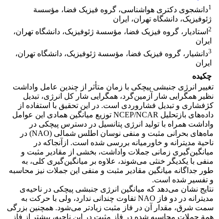
1
دانشجوی دکتری هواشناسی، گروه فیزیک فضا، مؤسسة
ژئوفیزیک، دانشگاه تهران، ایران
2
استادیار، گروه فیزیک فضا، مؤسسة ژئوفیزیک، دانشگاه تهران،
ایران
3
دانشیار، گروه فیزیک فضا، مؤسسة ژئوفیزیک، دانشگاه تهران،
ایران
چکیده
تغییر انرژی جنبشی پیچکی با زمان متأثر از چندین عامل واداشت
نظیر همگرایی شار آزمین‌گرد، همگرایی شار کل انرژی، تبدیل
کژفشاری و تبدیل فشاروردی است. در این تحقیق با استفاده از
داده‌های بازتحلیل NCEP/NCAR توزیع میانگین همادی این عوامل
واداشت همراه با تولید انرژی پتانسیل در دسترس پیچکی در
ماه‌های بحرانی مثبت و منفی نوسان اطلس شمالی (NAO) در
ناحیة مدیترانه و خاورمیانه بررسی شده ‌است. ازآنجاکه در
میانگین‌گیری زمانی جملات واداشت، بخشی از مقادیر مثبت و
منفی با یکدیگر خنثی می‌شوند، علاوه بر میانگین‌گیری کلی، به
طور جداگانه میانگین مقادیر مثبت و منفی این جملات نیز محاسبه
و تفسیر شده است.
نتایج نشان می‌دهد که میانگین انرژی جنبشی پیچکی در ناحیه‌ی
مدیترانه در دو فاز NAO تفاوت چندانی ندارد، ولی با حرکت به
سمت شرق، مقدار آن در فاز مثبت زیادتر می‌شود. همچنین بزرگی
همة جملات محاسبه شده در فاز مثبت در این ناحیه، بیشتر از فاز