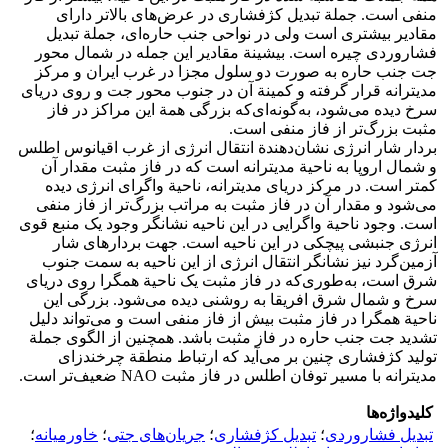
منفی است. جملة تبدیل کژفشاری در عرض‌های بالاتر دارای
مقادیر بیشتری است ولی در نواحی جنب حاره‌ای، جملة تبدیل
فشاروردی چیره است. بیشینة مقادیر این جمله در شمال محور
جت جنب حاره به صورت دو سلول مجزا در غرب ایران و مرکز
مدیترانه قرار گرفته و کمینة آن در جنوب محور جت و روی دریای
سرخ دیده می‌شود، به‌گونه‌ای‌که بزرگی همة این مراکز در فاز
مثبت بزرگ‌تر از فاز منفی است.
بردار شار انرژی نشان‌دهندة انتقال انرژی از غرب اقیانوس اطلس
و شمال اروپا به ناحیة مدیترانه است که در فاز مثبت مقدار آن
کمتر است. در مرکز دریای مدیترانه، ناحیة واگرای انرژی دیده
می‌شود و مقدار آن در فاز مثبت به مراتب بزرگ‌تر از فاز منفی
است. وجود ناحیة واگرایی در این ناحیه نشانگر وجود یک منبع قوی
انرژی جنبشی پیچکی در این ناحیه است. جهت بردارهای شار
آزمین‌گرد نیز نشانگر انتقال انرژی از این ناحیه به سمت جنوب
شرق است، به‌طوری‌که در فاز مثبت یک ناحیة همگرا روی دریای
سرخ و شمال شرق افریقا به روشنی دیده می‌شود. بزرگی این
ناحیة همگرا در فاز مثبت بیش از فاز منفی است و می‌تواند دلیل
تشدید جت جنب حاره در فاز مثبت باشد. همچنین از الگوی جملة
تولید کژفشاری چنین بر می‌آید که ارتباط منطقة چرخندزای
مدیترانه با مسیر توفان اطلس در فاز مثبت NAO ضعیف‌تر است.
کلیدواژه‌ها
تبدیل فشاروردی
؛
تبدیل کژفشاری
؛
جریان‌های جتی
؛
خاورمیانه
؛