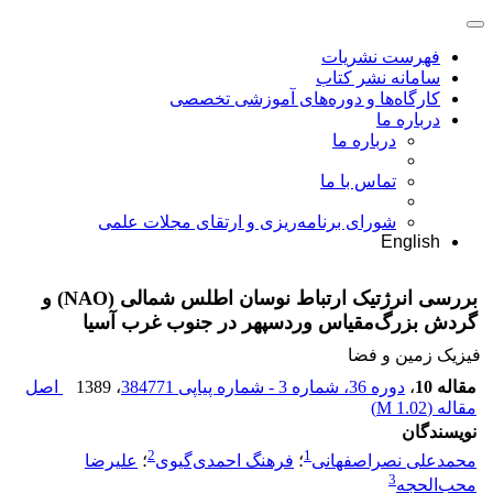
فهرست نشریات
سامانه نشر کتاب
کارگاه‌ها و دوره‌های آموزشی تخصصی
درباره ما
درباره ما
تماس با ما
شورای برنامه‌ریزی و ارتقای مجلات علمی
English
بررسی انرژتیک ارتباط نوسان اطلس شمالی (NAO) و
گردش بزرگ‌مقیاس وردسپهر در جنوب غرب آسیا
فیزیک زمین و فضا
مقاله 10
،
دوره 36، شماره 3 - شماره پیاپی 384771
، 1389
اصل
مقاله (
1.02 M
)
نویسندگان
2
1
محمدعلی نصراصفهانی
؛
فرهنگ احمدی‌گیوی
؛
علیرضا
3
محب‌الحجه