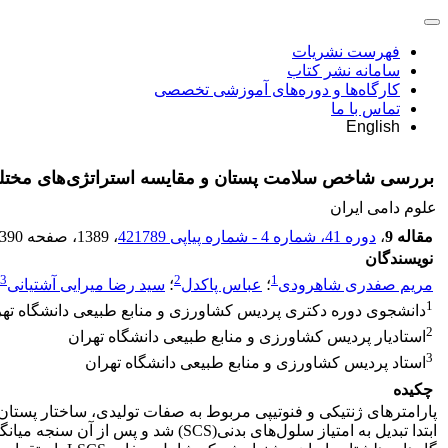
فهرست نشریات
سامانه نشر کتاب
کارگاه‌ها و دوره‌های آموزشی تخصصی
تماس با ما
English
بررسی شاخص سلامت پستان و مقایسه استراتژی‌های مختلف 
علوم دامی ایران
مقاله 9
،
دوره 41، شماره 4 - شماره پیاپی 421789
، 1389
، صفحه
-390
نویسندگان
3
2
1
مریم صفدری شاهرودی
؛
عباس پاکدل
؛
سید رضا میرایی آشتیانی
1
دانشجوی دوره دکتری پردیس کشاورزی و منابع طبیعی دانشگاه تهر
2
استادیار پردیس کشاورزی و منابع طبیعی دانشگاه تهران
3
استاد پردیس کشاورزی و منابع طبیعی دانشگاه تهران
چکیده