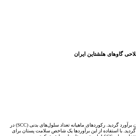
حی گاوهای هلشتاین ایران
پارامترهای ژنتیکی و فنوتیپی مربوط به صفات تولیدی، ساختار پستان و تعداد سلول‌های بدنی (somatic cell count) برای گاوهای هلشتاین ایران برآورد گردید. رکوردهای ماهیانه تعداد سلول‌های بدنی (SCC) در
ین دوره شیردهی این صفت (LSCS) با تصحیح برای حجم شیر محاسبه گردید. با استفاده از این برآوردها یک شاخص سلامت پستان برای