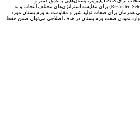
گاوهای هلشتاین ایران پیشنهاد شد که شامل صفات LSCS، استقرار سر پستانک‌های جلو و عمق پستان است. این شاخص نشان می‌دهد که انتخاب برای LSCS پایین‌تر، پستان‌هایی با عمق کمتر و
سرپستانک‌های نزدیک‌تر به هم منجر به افزایش مقاومت به ورم پستان خواهد شد. در پایان از روش شاخص انتخاب محدود شده (Restricted Selection Index) برای مقایسه استراتژی‌های مختلف انتخاب و به
 همزمان برای صفات تولید شیر و مقاومت به ورم پستان مورد
 با وارد نمودن صفت ورم پستان در هدف اصلاحی می‌توان ضمن حفظ