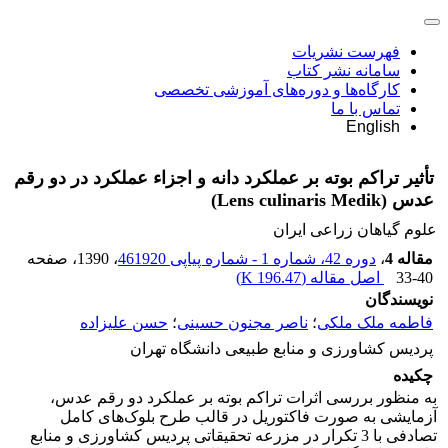
فهرست نشریات
سامانه نشر کتاب
کارگاه‌ها و دوره‌های آموزشی تخصصی
تماس با ما
English
تأثیر تراکم بوته بر عملکرد دانه و اجزاء عملکرد در دو رقم
عدس (Lens culinaris Medik)
علوم گیاهان زراعی ایران
مقاله 4
،
دوره 42، شماره 1 - شماره پیاپی 461920
، 1390
، صفحه
33-40
اصل مقاله (
196.47 K
)
نویسندگان
فاطمه ملک ملکی
؛
ناصر مجنون حسینی
؛
حسن علیزاده
پردیس کشاورزی و منابع طبیعی دانشگاه تهران
چکیده
به منظور بررسی اثرات تراکم بوته بر عملکرد دو رقم عدس،
آزمایشی به صورت فاکتوریل در قالب طرح بلوک‌های کامل
تصادفی با 3 تکرار در مزرعه تحقیقاتی پردیس کشاورزی و منابع