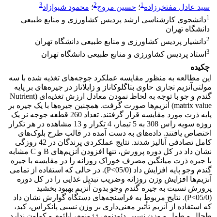
3
2
1
سید عادل مفتخرزاده
؛
حسین مروج
؛
محمود شیوازاد
1
دانشجوی کارشناسی ارشد پردیس کشاورزی و منابع طبیعی
دانشگاه تهران
2
دانشیار پردیس کشاورزی و منابع طبیعی دانشگاه تهران
3
استاد پردیس کشاورزی و منابع طبیعی دانشگاه تهران
چکیده
این مطالعه به منظور مقایسه عملکرد جوجه‌های تغذیه شده با سه
مولتی‌آنزیم تجاری حاوی بتاگلوکاناز و زایلاناز در جیره‌های بر پایه
گندم و جو با توجه به لحاظ نمودن معادل ارزش تغذیه‌ای (Nutrient
matrix value) آنزیم‌ها صورت گرفت. همچنین جیره‌ها با یک جیره بر
پایه ذرت مورد مقایسه قرار گرفتند. تعداد 260 قطعه جوجه نر یک
روزه سویه راس 308 به 5 تیمار، 4 تکرار و 13 مشاهده در هر تکرار
اختصاص یافتند. داده‌های به دست آمده در قالب طرح بلوک‌های
کامل تصادفی آنالیز شدند. نتایج عملکردی پرندگان در 42 روزگی
نشان داد در کل دوره پرورش، تنها افزودن آنزیم‌های B و C مشابه
با جیره ذرت میانگین مصرف خوراک روزانه را در مقایسه با جیره
گندم وجو پایه افزایش داد (05/0>P). در حالی که استفاده از تمامی
آنزیم‌ها افزایش وزن روزانه وضریب تبدیل غذایی را در کل دوره
پرورش نسبت به جیره گندم وجو بدون آنزیم بهبود بخشید
(05/0>P). نتایج مربوط به فراسنجه‌های دستگاه گوارش نشان داد
که استفاده از آنزیم تأثیر معنی‌داری بر وزن نسبی پانکراس، کبد،
طحال و طول و وزن نسبی دئودنوم، ژژونوم، ایلئوم و کولون ندارد