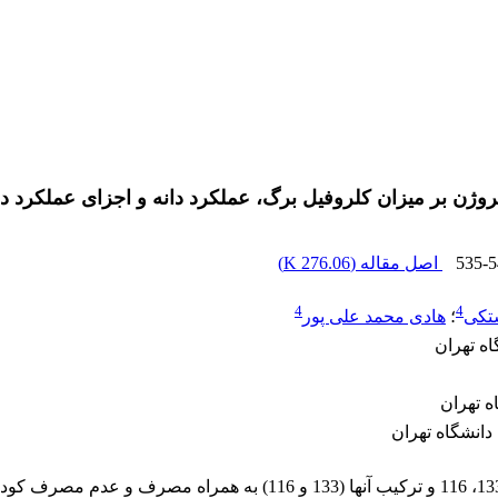
زان کلروفیل برگ، عملکرد دانه و اجزای عملکرد در سه رقم لوبیا (ris L
535-5
اصل مقاله (
276.06 K
)
4
4
تکی
؛
هادی محمد علی پور
ه تهران
 تهران
انشگاه تهران
به منظور بررسی تأثیر سویه‌های مختلف ریزوبیومی شامل دو سویه 133، 6