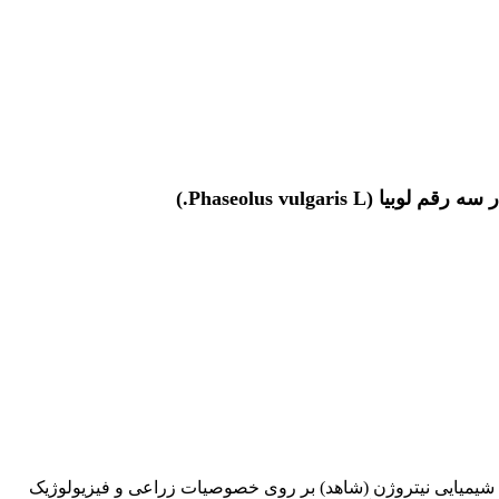
Phaseolus vulga.)
11 و ترکیب آنها (133 و 116) به همراه مصرف و عدم مصرف کود شیمیایی نیتروژن (شاهد) بر روی خصوصیات زراعی و فیزیولوژیک