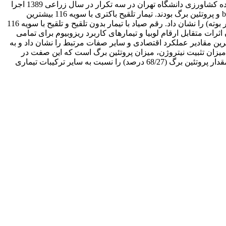
سه رقم لوبیا شامل بهمن، درخشان و صیاد آزمایشی به صورت فاکتوریل در قالب طرح بلوک‌های کامل تصادفی در مزرعه تحقیقاتی دانشکده کشاورزی دانشگاه تهران در سه تکرار در سال زراعی 1389 اجرا
شد. صفات مورد بررسی شامل عملکرد دانه، تعداد غلاف در بوته، تعداد دانه در غلاف، وزن صد دانه، درصد پروتئین دانه، میزان کلروفیل a و b و پروتئین برگ بودند. تیمار تلقیح باکتری با سویه 116 بیشترین
مقدار عملکرد دانه (91/44 گرم در بوته) را تولید کرد. رقم بهمن با تلقیح ترکیب دو سویه 133 + 116 بیشترین تعداد غلاف در بوته (9/57 غلاف در بوته) را نشان داد. رقم صیاد با تیمار بدون تلقیح و تلقیح با سویه 116
عنی‌دار شدن اثرات متقابل ارقام لوبیا و تیمارهای کاربرد ریزوبیوم برای تمامی
سی، مقایسه میانگین برای شناسایی بهترین ترکیب تیمارها انجام گرفت، که در حالت کلی رقم صیاد با تلقیح سویه 116 بیشترین مقادیر عملکرد اقتصادی و سایر صفات مرتبط را نشان داد و به
میزان تثبیت نیتروژن، میزان پروتئین برگ است که این صفت در
تیمارهایی که حاوی کلروفیل برگ بالاتری بودند وضعیت مطلوب‌تری داشت. رقم درخشان توأم با تلقیح سویه 116 به طور متوسط بیشترین مقدار پروتئین برگ (68/27 درصد) را نسبت به سایر ترکیبات تیماری