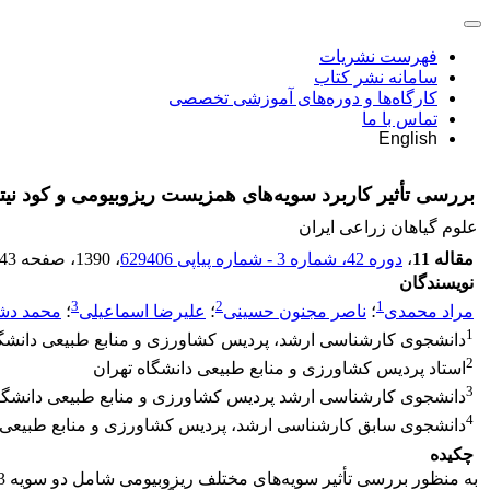
فهرست نشریات
سامانه نشر کتاب
کارگاه‌ها و دوره‌های آموزشی تخصصی
تماس با ما
English
بررسی تأثیر کاربرد سویه‌های همزیست ریزوبیومی و کود نیتروژن بر می
علوم گیاهان زراعی ایران
مقاله 11
،
دوره 42، شماره 3 - شماره پیاپی 629406
، 1390
، صفحه
43
نویسندگان
3
2
1
مراد محمدی
؛
ناصر مجنون حسینی
؛
علیرضا اسماعیلی
؛
محمد دش
1
دانشجوی کارشناسی ارشد، پردیس کشاورزی و منابع طبیعی دانشگا
2
استاد پردیس کشاورزی و منابع طبیعی دانشگاه تهران
3
دانشجوی کارشناسی ارشد پردیس کشاورزی و منابع طبیعی دانشگاه
4
دانشجوی سابق کارشناسی ارشد، پردیس کشاورزی و منابع طبیعی د
چکیده