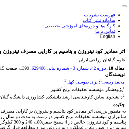
فهرست نشریات
سامانه نشر کتاب
کارگاه‌ها و دوره‌های آموزشی تخصصی
تماس با ما
English
اثر مقادیر کود نیتروژن و پتاسیم بر کارایی مصرف نیتروژن و عملکرد کلزا (Brassica napus L.) به عنوان کشت دوم 
علوم گیاهان زراعی ایران
مقاله 18
،
دوره 42، شماره 3 - شماره پیاپی 629406
، 1390
، صفحه
15
نویسندگان
2
1
محمد ربیعی
؛
پری طوسی کهل
1
پژوهشگر مؤسسه تحقیقات برنج کشور
2
دانشجوی سابق کارشناسی ارشد دانشکده کشاورزی دانشگاه گیلان
چکیده
پتاسیم و ک
نیتروژن، درصد روغن، عملکرد دانه و روغن مورد مطالعه قرار گرفتند