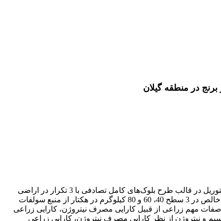
به منظور بررسی اثر مقادیر کود پتاسیم و نیتروژن بر کارایی مصرف نیتروژن و عملکرد دانه کلزا (هیبرید هایولا 401) آزمایشی به صورت فاکتوریل در قالب طرح بلوک‌های کامل تصادفی با 3 تکرار در اراضی
شالیزاری مؤسسه تحقیقات برنج کشور در رشت به مدت دو سال زراعی (89 -1387) اجرا گردید. دراین آزمایش دو عامل مقادیر کود پتاسیم خالص در 3 سطح 40، 60 و 80 کیلوگرم در هکتار از منبع سولفات
های مورد بررسی منظور شدند. صفات مهم زراعی از قبیل کارایی مصرف نیتروژن، کارایی زراعی
اسیم و نیتروژن از نظر کارایی مصرف نیتروژن، کارایی زراعی