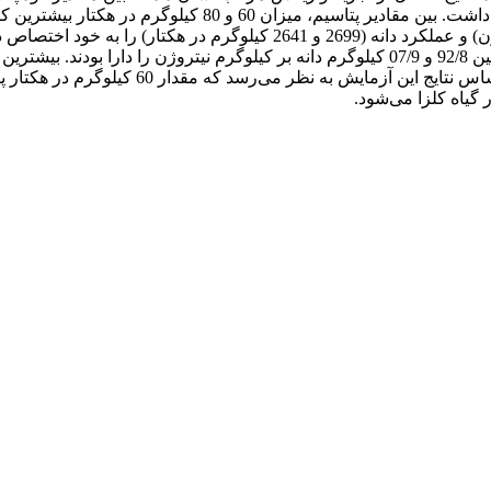
نیتروژن)، کارایی زراعی (92/6 و 73/6 کیلوگرم دانه بر کیلوگرم نیتروژن) و ع
گیاه کلزا می‌شود.