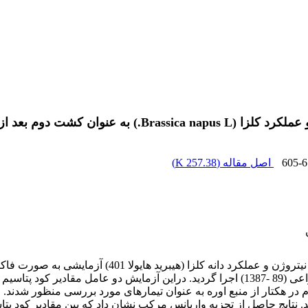
بعد از برنج در منطقه گیلان
605-6
اصل مقاله (
257.38 K
)
ود نیتروژن خالص در 4 سطح صفر،180، 240 و 300 کیلوگرم در هکتار از منبع اوره به عنوان تیمار
. نتایج حاصل از تجزیه واریانس مرکب نشان داد که بین مقادیر کود پت